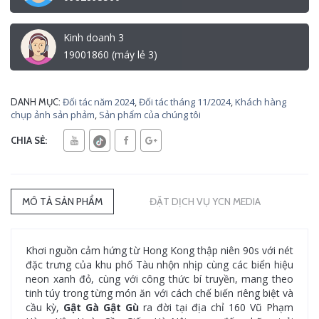
Kinh doanh 3
19001860 (máy lẻ 3)
Đối tác năm 2024
,
Đối tác tháng 11/2024
,
Khách hàng
DANH MỤC:
chụp ảnh sản phảm
,
Sản phẩm của chúng tôi
CHIA SẺ:
MÔ TẢ SẢN PHẨM
ĐẶT DỊCH VỤ YCN MEDIA
Khơi nguồn cảm hứng từ Hong Kong thập niên 90s với nét
đặc trưng của khu phố Tàu nhộn nhịp cùng các biển hiệu
neon xanh đỏ, cùng với công thức bí truyền, mang theo
tinh túy trong từng món ăn với cách chế biến riêng biệt và
cầu kỳ,
Gật Gà Gật Gù
ra đời tại địa chỉ 160 Vũ Phạm