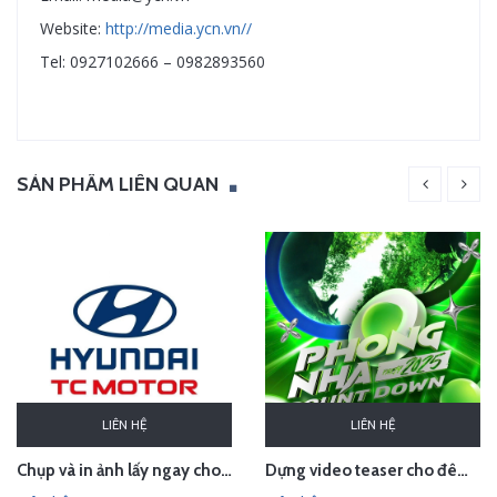
Website:
http://media.ycn.vn//
Tel: 0927102666 – 0982893560
SẢN PHẨM LIÊN QUAN
LIÊN HỆ
LIÊN HỆ
Chụp và in ảnh lấy ngay cho Huyndai Lam Kinh
Dựng video teaser cho đêm countdown tại Phong Nha - Quảng Bình