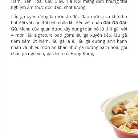
Hàm, Yên Hoà, Cầu Giấy, Hà Nội mang đến những trải
nghiệm ẩm thực độc đáo, chất lượng.
Lẩu gà uyên ương là món ăn độc đáo mới lạ và khá thu
hút đối với các đôi tình nhân khi đến với quán
Gật Gà Gật
Gù
. Menu của quán được xây dựng toàn bộ từ thịt gà, với
4 món lẩu signature bao gồm: lẩu gà xuyên tiêu, lẩu gà
tiềm sâm ớt hiểm, lẩu gà lá é, lẩu gà dưỡng sinh hạnh
nhân và nhiều món ăn khác như: gà nướng bách hoa, gỏi
chân gà ngó sen, gà chiên tỏi Hong Kong, ...