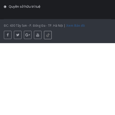
Quyền sở hữu trí tuệ
ĐC: 430 Tây Sơn - P. Đống Đa - TP. Hà Nội |
Xem Bản đồ