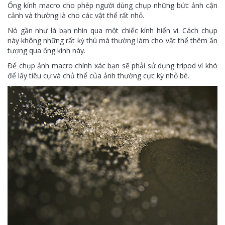
Ống kính macro cho phép người dùng chụp những bức ảnh cận
cảnh và thường là cho các vật thể rất nhỏ.
Nó gần như là bạn nhìn qua một chiếc kính hiển vi. Cách chụp
này không những rất kỳ thú mà thường làm cho vật thể thêm ấn
tượng qua ống kính này.
Để chụp ảnh macro chính xác bạn sẽ phải sử dụng tripod vì khó
để lấy tiêu cự và chủ thể của ảnh thường cực kỳ nhỏ bé.