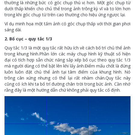
thường là những bức có góc chụp thú vị hơn. Một góc chụp từ
dưới thấp khiến cho chủ thể trong ảnh trông kỳ vĩ và to lớn hơn
trong khi góc chụp từ trên cao thường cho hiệu ứng ngược lại.
Ví dụ minh họa một tấm ảnh có góc chụp thấp với thời gian phơi
sáng dài.
2. Bố cục – quy tắc 1/3
Quy tắc 1/3 là một quy tắc rất hữu ích về cách bố trí chủ thể ảnh
trong khung hình.Phần lớn các máy chụp hình kỹ thuật số hiện
đại có tích hợp sẵn chức năng sắp xếp bố cục theo quy tắc 1/3
mà người dùng có thể bật lên khi lấy ảnh.Điểm mấu chốt là đừng
luôn luôn đặt chủ thể ảnh tại tâm điểm của khung hình. Nó
trông cân xứng nhưng có thể lại rất nhàm chán.Quy tắc này
cũng có ích khi ta bố trí đường chân trời trong bức ảnh. Cần nhớ
rằng đây là một hướng dẫn chứ không phải quy tắc cố định.