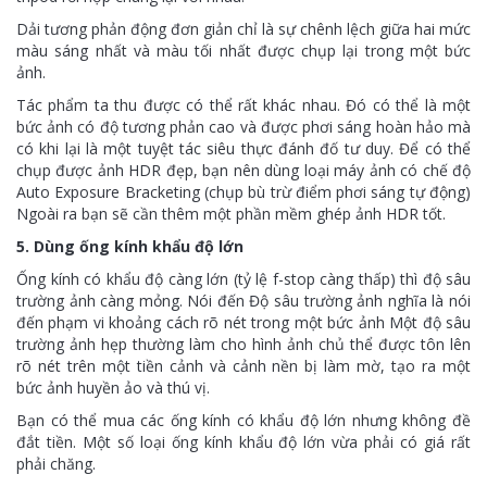
Dải tương phản động đơn giản chỉ là sự chênh lệch giữa hai mức
màu sáng nhất và màu tối nhất được chụp lại trong một bức
ảnh.
Tác phẩm ta thu được có thể rất khác nhau. Đó có thể là một
bức ảnh có độ tương phản cao và được phơi sáng hoàn hảo mà
có khi lại là một tuyệt tác siêu thực đánh đố tư duy. Để có thể
chụp được ảnh HDR đẹp, bạn nên dùng loại máy ảnh có chế độ
Auto Exposure Bracketing (chụp bù trừ điểm phơi sáng tự động)
Ngoài ra bạn sẽ cần thêm một phần mềm ghép ảnh HDR tốt.
5. Dùng ống kính khẩu độ lớn
Ống kính có khẩu độ càng lớn (tỷ lệ f-stop càng thấp) thì độ sâu
trường ảnh càng mỏng. Nói đến Độ sâu trường ảnh nghĩa là nói
đến phạm vi khoảng cách rõ nét trong một bức ảnh Một độ sâu
trường ảnh hẹp thường làm cho hình ảnh chủ thể được tôn lên
rõ nét trên một tiền cảnh và cảnh nền bị làm mờ, tạo ra một
bức ảnh huyền ảo và thú vị.
Bạn có thể mua các ống kính có khẩu độ lớn nhưng không đề
đắt tiền. Một số loại ống kính khẩu độ lớn vừa phải có giá rất
phải chăng.