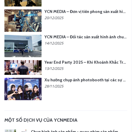
YCN MEDIA – Đơn vị tiên phong sản xuất hình ảnh & âm thanh bằng AI tại Hà Nội
20/12/2025
YCN MEDIA – Đối tác sản xuất hình ảnh chuyên nghiệp cho doanh nghiệp tại Hà Nội
14/12/2025
Year End Party 2025 – Khi Khoảnh Khắc Trở Thành Dấu Ấn | Gói Ưu Đãi Tháng 12 Từ YCN Media
13/12/2025
Xu hướng chụp ảnh photobooth tại các sự kiện hiện nay
28/11/2025
MỘT SỐ DỊCH VỤ CỦA YCNMEDIA
Chụp hình ảnh sản phẩm - quay phim sản phẩm