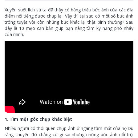
Xuyên suốt lịch sử ta đã thấy có hàng triệu bức ảnh của các địa
điểm nổi tiếng được chụp lại. Vậy thì tại sao có một số bức ảnh
trông tuyệt vời còn những bức khác lại thật bình thường? Sau
đây là 10 mẹo căn bản giúp bạn nâng tầm kỹ năng phó nháy
của mình.
1. Tìm một góc chụp khác biệt
Nhiều người có thói quen chụp ảnh ở ngang tầm mắt của họ.Dù
rằng chuyện đó chẳng có gì sai nhưng những bức ảnh nổi trội