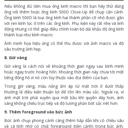
Nếu không đủ tiền mua ống kinh macro thì bạn hãy thử dùng
ống nối thêm hoặc ống kính 500D Close-Up để chụp cận cảnh.
Ống kính 500D là loại ống kính hai thành phần cỡ nhỏ được gắn
với ren kính lọc ở trên các ống kính. Phụ kiện này rất nhẹ và linh
động nhưng có thể giúp điều chỉnh toàn bộ dải khẩu độ ống kính
thành loại như kính macro.
Ảnh minh họa hiệu ứng có thể thu được với ảnh macro và độ
sâu trường ảnh hẹp.
8. Giờ vàng
Giờ vàng là cách nói về khoảng thời gian ngay sau bình minh
hoặc ngay trước hoàng hôn. Khoảng thời gian này chưa tới một
tiếng đồng hồ vì nó còn tùy thuộc vào địa điểm của bạn.
Trong giờ vàng, màu nắng ấm áp từ mặt trời ở dưới thấp
thường là điều kiện thuận lợi để tôn lên màu sắc. Ngoài ra, vì
ánh mặt trời phải xuyên qua một bầu khí quyền dày hơn, ánh
sáng không chiếu trực tiếp và độ tương phản bớt sắc nét hơn.
9. Thêm foreground vào bức ảnh
Bức ảnh chụp phong cảnh càng thêm hấp dẫn khi có chiều sâu
và cá tính nhờ có chút foreground (tiền cảnh) trong bức ảnh.