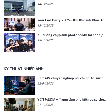
14/12/2025
Year End Party 2025 – Khi Khoảnh Khắc Trở Thành Dấu Ấn | Gói Ưu Đãi Tháng 12 Từ YCN Media
13/12/2025
Xu hướng chụp ảnh photobooth tại các sự kiện hiện nay
28/11/2025
KỸ THUẬT NHIẾP ẢNH
Làm MV chuyên nghiệp với chi phí tối ưu: nên chọn quay thực tế hay video AI?
22/04/2026
YCN MEDIA – Trung tâm phụ kiện quay chụp tại Hà Nội
27/12/2025