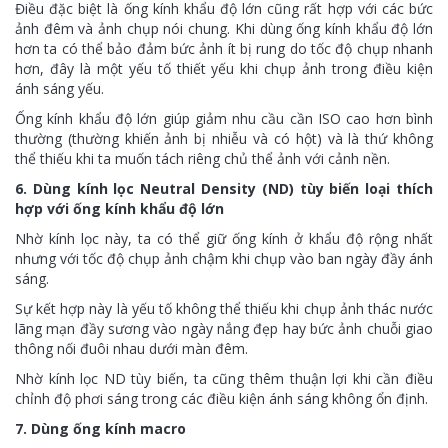
Điều đặc biệt là ống kính khẩu độ lớn cũng rất hợp với các bức
ảnh đêm và ảnh chụp nói chung. Khi dùng ống kính khẩu độ lớn
hơn ta có thể bảo đảm bức ảnh ít bị rung do tốc độ chụp nhanh
hơn, đây là một yếu tố thiết yếu khi chụp ảnh trong điều kiện
ánh sáng yếu.
Ống kính khẩu độ lớn giúp giảm nhu cầu cần ISO cao hơn bình
thường (thường khiến ảnh bị nhiễu và có hột) và là thứ không
thể thiếu khi ta muốn tách riêng chủ thể ảnh với cảnh nền.
6. Dùng kính lọc Neutral Density (ND) tùy biến loại thích
hợp với ống kính khẩu độ lớn
Nhờ kính lọc này, ta có thể giữ ống kính ở khẩu độ rộng nhất
nhưng với tốc độ chụp ảnh chậm khi chụp vào ban ngày đầy ánh
sáng.
Sự kết hợp này là yếu tố không thể thiếu khi chụp ảnh thác nước
lãng mạn đầy sương vào ngày nắng đẹp hay bức ảnh chuỗi giao
thông nối đuôi nhau dưới màn đêm.
Nhờ kính lọc ND tùy biến, ta cũng thêm thuận lợi khi cần điều
chỉnh độ phơi sáng trong các điều kiện ánh sáng không ổn định.
7. Dùng ống kính macro