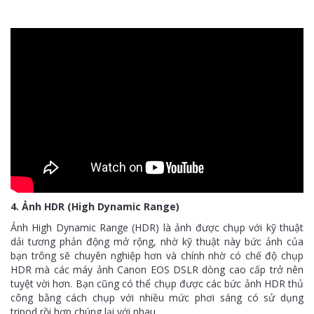
4. Ảnh HDR (High Dynamic Range)
Ảnh High Dynamic Range (HDR) là ảnh được chụp với kỹ thuật
dải tương phản động mở rộng, nhờ kỹ thuật này bức ảnh của
bạn trông sẽ chuyên nghiệp hơn và chính nhờ có chế độ chụp
HDR mà các máy ảnh Canon EOS DSLR dòng cao cấp trở nên
tuyệt vời hơn. Bạn cũng có thể chụp được các bức ảnh HDR thủ
công bằng cách chụp với nhiều mức phơi sáng có sử dụng
tripod rồi hợp chúng lại với nhau.