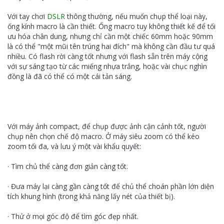
Với tay chơi
DSLR
thông thường, nếu muốn chụp thể loại này,
ống kính macro là cần thiết. Ống macro tuy không thiết kế để tối
ưu hóa chân dung, nhưng chỉ cần một chiếc 60mm hoặc 90mm
là có thể "một mũi tên trúng hai đích" mà không cần đầu tư quá
nhiều. Có flash rời càng tốt nhưng với flash sẵn trên máy cộng
với sự sáng tạo từ các miếng nhựa trắng, hoặc vài chục nghìn
đồng là đã có thể có một cái tản sáng.
Với máy ảnh compact, để chụp được ảnh cận cảnh tốt, người
chụp nên chọn chế độ macro. Ở máy siêu zoom có thể kéo
zoom tối đa, và lưu ý một vài khẩu quyết:
· Tìm chủ thể càng đơn giản càng tốt.
· Đưa máy lại càng gần càng tốt để chủ thể choán phần lớn diện
tích khung hình (trong khả năng lấy nét của thiết bị).
· Thử ở mọi góc độ để tìm góc
đẹp
nhất.