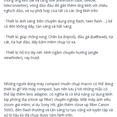
thống ống kéo dài và tăng tele (extension tube, bellow,
teleconverter), vòng đảo đầu để gắn thêm ống kính với chiều
nghịch đảo, và sự phối hợp của tất cả các ống kính trên.
· Thiết bị ánh sáng: Đèn chuyên dụng (ring flash, twin flash …) kể
cả đèn không dây, tản sáng và hắt sáng.
· Thiết bị giúp chống rung: Chân ba (tripod), đầu gá (ballhead), túi
cát, túi hạt đậu, dây bấm mềm chụp từ xa.
· Thiết bị hỗ trợ lấy nét: Kính ngắm chuyển hướng (angle
viewfinder), ray trượt.
Những người dùng máy compact muốn chụp macro có thể dùng
thiết bị gì? Với máy compact, bạn nên lưu ý tới những mẫu có
thể lắp thêm lens adapter, có nghĩa là có khả năng sử dụng kính
lúp phóng đại (close up filter) chuyên nghiệp. Một máy ảnh siêu
zoom giá mềm, ví dụ Sony H9, gắn thêm close up filter Canon
500D, đèn flash thường và tản sáng tự tạo cộng với luyện tập và
xử lý hậu kỳ đã chụp được tấm hình trên.