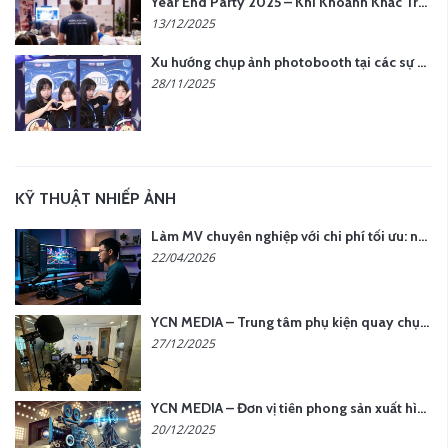
Year End Party 2025 – Khi Khoảnh Khắc Trở Thành Dấu Ấn | Gói Ưu Đãi Tháng 12 Từ YCN Media
13/12/2025
Xu hướng chụp ảnh photobooth tại các sự kiện hiện nay
28/11/2025
KỸ THUẬT NHIẾP ẢNH
Làm MV chuyên nghiệp với chi phí tối ưu: nên chọn quay thực tế hay video AI?
22/04/2026
YCN MEDIA – Trung tâm phụ kiện quay chụp tại Hà Nội
27/12/2025
YCN MEDIA – Đơn vị tiên phong sản xuất hình ảnh & âm thanh bằng AI tại Hà Nội
20/12/2025