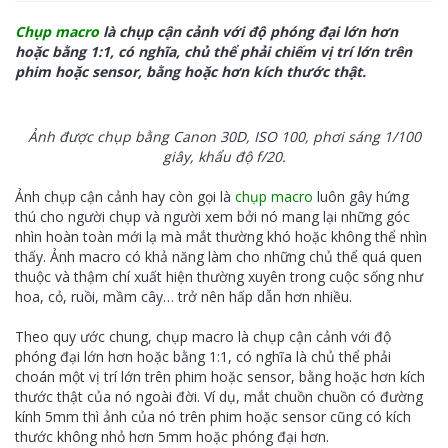
Chụp macro
là chụp cận cảnh với độ phóng đại lớn hơn
hoặc bằng 1:1, có nghĩa, chủ thể phải chiếm vị trí lớn trên
phim hoặc sensor, bằng hoặc hơn kích thước thật.
Ảnh được chụp bằng Canon 30D, ISO 100, phơi sáng 1/100
giây, khẩu độ f/20.
Ảnh chụp cận cảnh hay còn gọi là
chụp macro
luôn gây hứng
thú cho người chụp và người xem bởi nó mang lại những góc
nhìn hoàn toàn mới lạ mà mắt thường khó hoặc không thể nhìn
thấy. Ảnh macro có khả năng làm cho những chủ thể quá quen
thuộc và thậm chí xuất hiện thường xuyên trong cuộc sống như
hoa, cỏ, ruồi, mầm cây… trở nên hấp dẫn hơn nhiều.
Theo quy ước chung, chụp macro là chụp cận cảnh với độ
phóng đại lớn hơn hoặc bằng 1:1, có nghĩa là chủ thể phải
choán một vị trí lớn trên phim hoặc sensor, bằng hoặc hơn kích
thước thật của nó ngoài đời. Ví dụ, mắt chuồn chuồn có đường
kính 5mm thì ảnh của nó trên phim hoặc sensor cũng có kích
thước không nhỏ hơn 5mm hoặc phóng đại hơn.