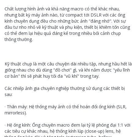
Chất lượng hình ảnh và khả năng macro có thể khác nhau,
nhưng bất kỳ máy ảnh nào, từ compact tới DSLR với các ống
kính chuyên dụng đều cho những bức ảnh "đáng nhớ". Với sự
đầu tư nho nhỏ về kỹ thuật và phụ kiện, thiết bị khiêm tốn cũng
có thể đem lại hiệu quả đáng kể trong nhiều bối cảnh chụp
thông thường.
Kỹ thuật chụp là một câu chuyện dài nhiều tập, nhưng hầu hết là
giống nhau cho dù dùng "đồ chơi" gì, và khi nắm được "yếu lĩnh
cơ bản" thì sẽ phát huy tối đa "vũ khí" trong tay.
Các nhiếp ảnh gia chuyên nghiệp thường sử dụng các thiết bị
sau:
· Thân máy: Hệ thống máy ảnh có thể hoán đổi ống kính (SLR,
mirrorless).
· Hệ ống kính: Ống chuyên macro đem lại tỷ lệ phóng đại 1:1 với
các tiêu cự khác nhau, hệ thống kính lúp (close-up) lens, hệ