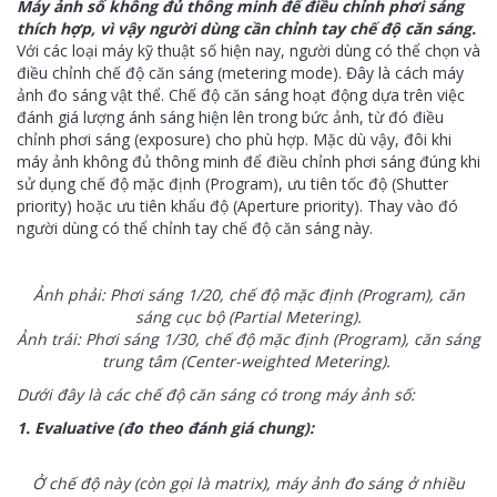
Máy ảnh số không đủ thông minh để điều chỉnh phơi sáng
thích hợp, vì vậy người dùng cần chỉnh tay chế độ căn sáng.
Với các loại máy kỹ thuật số hiện nay, người dùng có thể chọn và
điều chỉnh chế độ căn sáng (metering mode). Đây là cách máy
ảnh đo sáng vật thể. Chế độ căn sáng hoạt động dựa trên việc
đánh giá lượng ánh sáng hiện lên trong bức ảnh, từ đó điều
chỉnh phơi sáng (exposure) cho phù hợp. Mặc dù vậy, đôi khi
máy ảnh không đủ thông minh để điều chỉnh phơi sáng đúng khi
sử dụng chế độ mặc định (Program), ưu tiên tốc độ (Shutter
priority) hoặc ưu tiên khẩu độ (Aperture priority). Thay vào đó
người dùng có thể chỉnh tay chế độ căn sáng này.
Ảnh phải: Phơi sáng 1/20, chế độ mặc định (Program), căn
sáng cục bộ (Partial Metering).
Ảnh trái: Phơi sáng 1/30, chế độ mặc định (Program), căn sáng
trung tâm (Center-weighted Metering).
Dưới đây là các chế độ căn sáng có trong máy ảnh số:
1. Evaluative (đo theo đánh giá chung):
Ở chế độ này (còn gọi là matrix), máy ảnh đo sáng ở nhiều