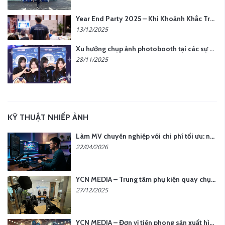
Year End Party 2025 – Khi Khoảnh Khắc Trở Thành Dấu Ấn | Gói Ưu Đãi Tháng 12 Từ YCN Media
13/12/2025
Xu hướng chụp ảnh photobooth tại các sự kiện hiện nay
28/11/2025
KỸ THUẬT NHIẾP ẢNH
Làm MV chuyên nghiệp với chi phí tối ưu: nên chọn quay thực tế hay video AI?
22/04/2026
YCN MEDIA – Trung tâm phụ kiện quay chụp tại Hà Nội
27/12/2025
YCN MEDIA – Đơn vị tiên phong sản xuất hình ảnh & âm thanh bằng AI tại Hà Nội