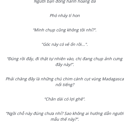
Người bạn đồng hành hoang dã
Phó nháy tí hon
“Mình chụp cũng không tồi nhỉ?”.
"Góc này có vẻ ổn rồi...".
“Đúng rồi đấy, đi thật tự nhiên vào, chị đang chụp ảnh cưng
đây này!”.
Phải chăng đây là những chú chim cánh cụt vùng Madagasca
nổi tiếng?
“Chân dài có lợi ghê”.
“Ngồi chỗ này đúng chưa nhỉ? Sao không ai hướng dẫn người
mẫu thế này?”.