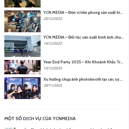
YCN MEDIA – Đơn vị tiên phong sản xuất hình ảnh & âm thanh bằng AI tại Hà Nội
20/12/2025
YCN MEDIA – Đối tác sản xuất hình ảnh chuyên nghiệp cho doanh nghiệp tại Hà Nội
14/12/2025
Year End Party 2025 – Khi Khoảnh Khắc Trở Thành Dấu Ấn | Gói Ưu Đãi Tháng 12 Từ YCN Media
13/12/2025
Xu hướng chụp ảnh photobooth tại các sự kiện hiện nay
28/11/2025
MỘT SỐ DỊCH VỤ CỦA YCNMEDIA