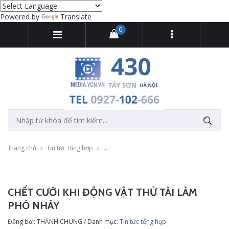
Powered by
Translate
0
Trang chủ
Tin tức tổng hợp
Chết cười khi động vật thử tài làm phó nháy
CHẾT CƯỜI KHI ĐỘNG VẬT THỬ TÀI LÀM
PHÓ NHÁY
Đăng bởi: THÀNH CHUNG / Danh mục:
Tin tức tổng hợp