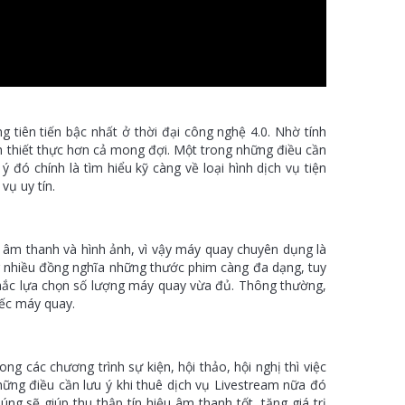
 tiên tiến bậc nhất ở thời đại công nghệ 4.0. Nhờ tính
ích thiết thực hơn cả mong đợi. Một trong những điều cần
 đó chính là tìm hiểu kỹ càng về loại hình dịch vụ tiện
vụ uy tín.
cả âm thanh và hình ảnh, vì vậy máy quay chuyên dụng là
g nhiều đồng nghĩa những thước phim càng đa dạng, tuy
 nhắc lựa chọn số lượng máy quay vừa đủ. Thông thường,
iếc máy quay.
 các chương trình sự kiện, hội thảo, hội nghị thì việc
ng điều cần lưu ý khi thuê dịch vụ Livestream nữa đó
ng sẽ giúp thu thập tín hiệu âm thanh tốt, tăng giá trị