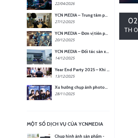
22/04/2026
YCN MEDIA – Trung tâm phụ kiện quay chụp tại Hà Nội
02
27/12/2025
TH 0
YCN MEDIA – Đơn vị tiên phong sản xuất hình ảnh & âm thanh bằng AI tại Hà Nội
20/12/2025
YCN MEDIA – Đối tác sản xuất hình ảnh chuyên nghiệp cho doanh nghiệp tại Hà Nội
14/12/2025
Year End Party 2025 – Khi Khoảnh Khắc Trở Thành Dấu Ấn | Gói Ưu Đãi Tháng 12 Từ YCN Media
13/12/2025
Xu hướng chụp ảnh photobooth tại các sự kiện hiện nay
28/11/2025
MỘT SỐ DỊCH VỤ CỦA YCNMEDIA
Chụp hình ảnh sản phẩm -