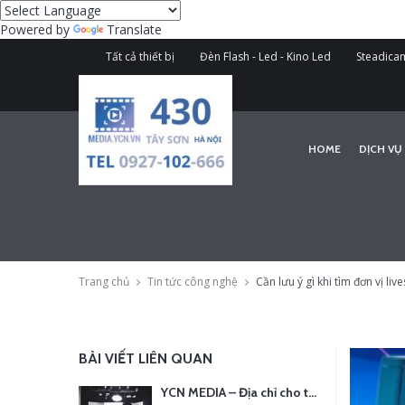
Powered by
Translate
Tất cả thiết bị
Đèn Flash - Led - Kino Led
Steadicam
HOME
DỊCH VỤ
Trang chủ
Tin tức công nghệ
Cần lưu ý gì khi tìm đơn vị li
BÀI VIẾT LIÊN QUAN
YCN MEDIA – Địa chỉ cho thuê thiết bị quay chụp uy tín tại Hà Nội