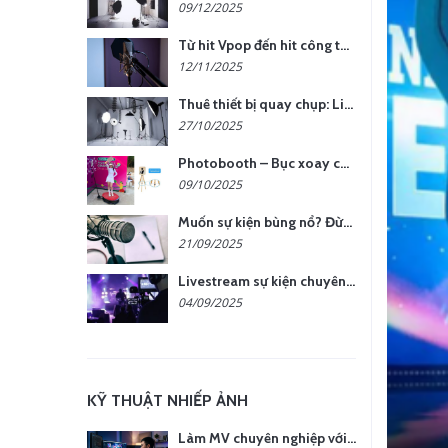
09/12/2025
Từ hit Vpop đến hit công ty: Khi doanh nghiệp muốn tạo dấu ấn với lời hát riêng
12/11/2025
Thuê thiết bị quay chụp: Linh hoạt, tiết kiệm, hiệu quả
27/10/2025
Photobooth – Bục xoay check-in: Tạo điểm nhấn cho sự kiện của bạn
09/10/2025
Muốn sự kiện bùng nổ? Đừng quên phần lời hát đậm chất riêng
21/09/2025
Livestream sự kiện chuyên nghiệp: Tăng tương tác, nâng tầm thương hiệu
04/09/2025
KỸ THUẬT NHIẾP ẢNH
Làm MV chuyên nghiệp với chi phí tối ưu: nên chọn quay thực tế hay video AI?