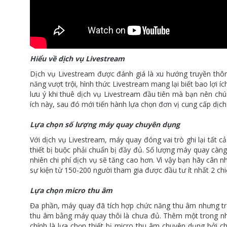
Hiểu về dịch vụ Livestream
Dịch vụ Livestream được đánh giá là xu hướng truyền thông
năng vượt trội, hình thức Livestream mang lại biết bao lợi 
lưu ý khi thuê dịch vụ Livestream đầu tiên mà bạn nên chú ý
ích này, sau đó mới tiến hành lựa chọn đơn vị cung cấp dịch 
Lựa chọn số lượng máy quay chuyên dụng
Với dịch vụ Livestream, máy quay đóng vai trò ghi lại tất 
thiết bị buộc phải chuẩn bị đầy đủ. Số lượng máy quay càn
nhiên chi phí dịch vụ sẽ tăng cao hơn. Vì vậy bạn hãy cân
sự kiện từ 150-200 người tham gia được đầu tư ít nhất 2 ch
Lựa chọn micro thu âm
Đa phần, máy quay đã tích hợp chức năng thu âm nhưng trong
thu âm bằng máy quay thôi là chưa đủ. Thêm một trong nhữ
chính là lựa chọn thiết bị micro thu âm chuyên dụng bởi chú