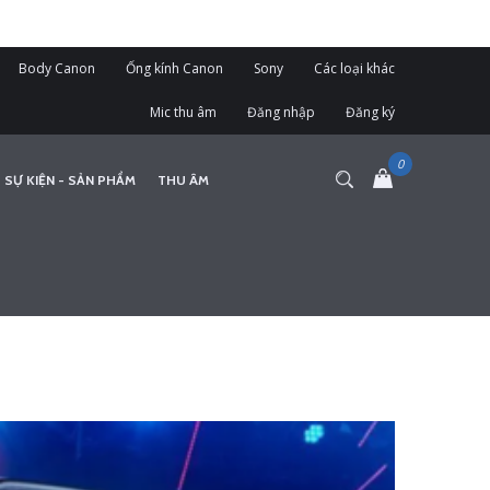
Body Canon
Ống kính Canon
Sony
Các loại khác
Mic thu âm
Đăng nhập
Đăng ký
 SỰ KIỆN - SẢN PHẨM
THU ÂM