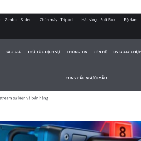
 - Gimbal - Slider
Chân máy - Tripod
Hắt sáng - Soft Box
Bộ đàm
BÁO GIÁ
THỦ TỤC DỊCH VỤ
THÔNG TIN
LIÊN HỆ
DV QUAY CHỤP
CUNG CẤP NGƯỜI MẪU
vestream sự kiện và bán hàng