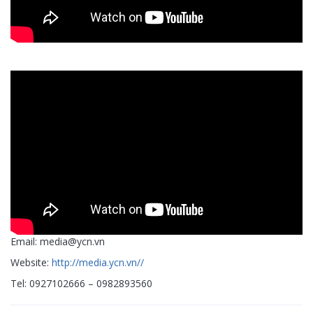
Email: media@ycn.vn
Website:
http://media.ycn.vn//
Tel: 0927102666 – 0982893560