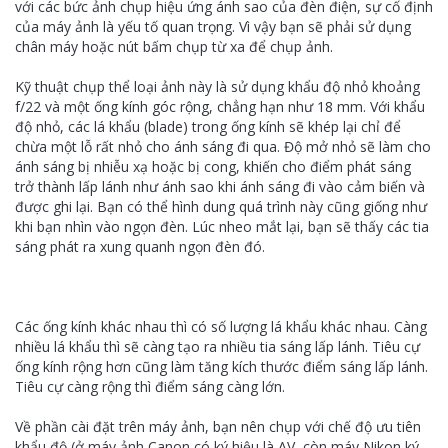
với các bức ảnh chụp hiệu ứng ánh sao của đèn điện, sự cố định
của máy ảnh là yếu tố quan trọng. Vì vậy bạn sẽ phải sử dụng
chân máy hoặc nút bấm chụp từ xa để chụp ảnh.
Kỹ thuật chụp thể loại ảnh này là sử dụng khẩu độ nhỏ khoảng
f/22 và một ống kính góc rộng, chẳng hạn như 18 mm. Với khẩu
độ nhỏ, các lá khẩu (blade) trong ống kính sẽ khép lại chỉ để
chừa một lỗ rất nhỏ cho ánh sáng đi qua. Độ mở nhỏ sẽ làm cho
ánh sáng bị nhiễu xạ hoặc bị cong, khiến cho điểm phát sáng
trở thành lấp lánh như ánh sao khi ánh sáng đi vào cảm biến và
được ghi lại. Bạn có thể hình dung quá trình này cũng giống như
khi bạn nhìn vào ngọn đèn. Lúc nheo mắt lại, bạn sẽ thấy các tia
sáng phát ra xung quanh ngọn đèn đó.
Các ống kính khác nhau thì có số lượng lá khẩu khác nhau. Càng
nhiều lá khẩu thì sẽ càng tạo ra nhiều tia sáng lấp lánh. Tiêu cự
ống kính rộng hơn cũng làm tăng kích thước điểm sáng lấp lánh.
Tiêu cự càng rộng thì điểm sáng càng lớn.
Về phần cài đặt trên máy ảnh, bạn nên chụp với chế độ ưu tiên
khẩu độ (ở máy ảnh Canon có ký hiệu là AV, còn máy Nikon ký