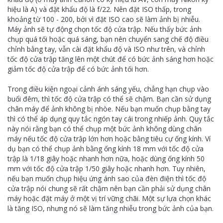
hiệu là A) và đặt khẩu độ là f/22. Nên đặt ISO thấp, trong
khoảng từ 100 - 200, bởi vì đặt ISO cao sẽ làm ảnh bị nhiễu.
Máy ảnh sẽ tự động chọn tốc độ cửa trập. Nếu thấy bức ảnh
chụp quá tối hoặc quá sáng, bạn nên chuyển sang chế độ điều
chỉnh bằng tay, vẫn cài đặt khẩu độ và ISO như trên, và chỉnh
tốc độ cửa trập tăng lên một chút để có bức ảnh sáng hơn hoặc
giảm tốc độ cửa trập để có bức ảnh tối hơn.
Trong điều kiện ngoại cảnh ánh sáng yếu, chẳng hạn chụp vào
buổi đêm, thì tốc độ cửa trập có thể sẽ chậm. Bạn cần sử dụng
chân máy để ảnh không bị nhòe. Nếu bạn muốn chụp bằng tay
thì có thể áp dụng quy tắc ngón tay cái trong nhiếp ảnh. Quy tắc
này nói rằng bạn có thể chụp một bức ảnh không dùng chân
máy nếu tốc độ cửa trập lớn hơn hoặc bằng tiêu cự ống kính. Ví
dụ bạn có thể chụp ảnh bằng ống kính 18 mm với tốc độ cửa
trập là 1/18 giây hoặc nhanh hơn nữa, hoặc dùng ống kính 50
mm với tốc độ cửa trập 1/50 giây hoặc nhanh hơn. Tuy nhiên,
nếu bạn muốn chụp hiệu ứng ánh sao của đèn điện thì tốc độ
cửa trập nói chung sẽ rất chậm nên bạn cần phải sử dụng chân
máy hoặc đặt máy ở một vị trí vững chãi. Một sự lựa chọn khác
là tăng ISO, nhưng nó sẽ làm tăng nhiễu trong bức ảnh của bạn.