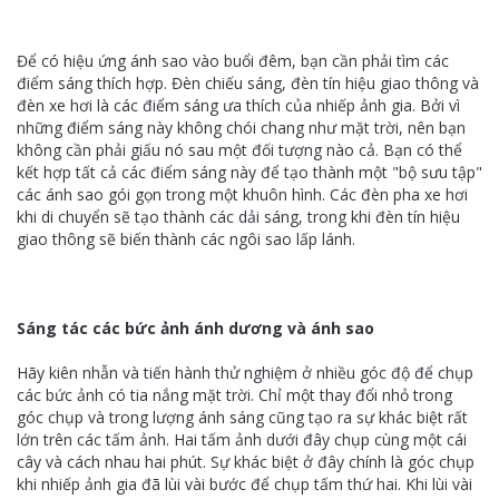
Để có hiệu ứng ánh sao vào buổi đêm, bạn cần phải tìm các
điểm sáng thích hợp. Đèn chiếu sáng, đèn tín hiệu giao thông và
đèn xe hơi là các điểm sáng ưa thích của nhiếp ảnh gia. Bởi vì
những điểm sáng này không chói chang như mặt trời, nên bạn
không cần phải giấu nó sau một đối tượng nào cả. Bạn có thể
kết hợp tất cả các điểm sáng này để tạo thành một "bộ sưu tập"
các ánh sao gói gọn trong một khuôn hình. Các đèn pha xe hơi
khi di chuyển sẽ tạo thành các dải sáng, trong khi đèn tín hiệu
giao thông sẽ biến thành các ngôi sao lấp lánh.
Sáng tác các bức ảnh ánh dương và ánh sao
Hãy kiên nhẫn và tiến hành thử nghiệm ở nhiều góc độ để chụp
các bức ảnh có tia nắng mặt trời. Chỉ một thay đổi nhỏ trong
góc chụp và trong lượng ánh sáng cũng tạo ra sự khác biệt rất
lớn trên các tấm ảnh. Hai tấm ảnh dưới đây chụp cùng một cái
cây và cách nhau hai phút. Sự khác biệt ở đây chính là góc chụp
khi nhiếp ảnh gia đã lùi vài bước để chụp tấm thứ hai. Khi lùi vài