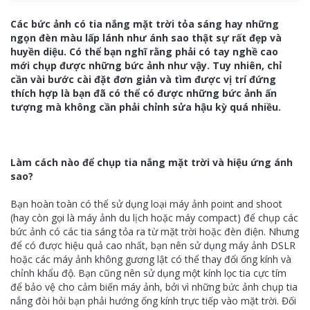
Các bức ảnh có tia nắng mặt trời tỏa sáng hay những
ngọn đèn màu lấp lánh như ánh sao thật sự rất đẹp và
huyền diệu. Có thể bạn nghĩ rằng phải có tay nghề cao
mới chụp được những bức ảnh như vậy. Tuy nhiên, chỉ
cần vài bước cài đặt đơn giản và tìm được vị trí đứng
thích hợp là bạn đã có thể có được những bức ảnh ấn
tượng mà không cần phải chỉnh sửa hậu kỳ quá nhiều.
Làm cách nào để chụp tia nắng mặt trời và hiệu ứng ánh
sao?
Bạn hoàn toàn có thể sử dụng loại máy ảnh point and shoot
(hay còn gọi là máy ảnh du lịch hoặc máy compact) để chụp các
bức ảnh có các tia sáng tỏa ra từ mặt trời hoặc đèn điện. Nhưng
để có được hiệu quả cao nhất, bạn nên sử dụng máy ảnh DSLR
hoặc các máy ảnh không gương lật có thể thay đổi ống kính và
chỉnh khẩu độ. Bạn cũng nên sử dụng một kính lọc tia cực tím
để bảo vệ cho cảm biến máy ảnh, bởi vì những bức ảnh chụp tia
nắng đòi hỏi bạn phải hướng ống kính trực tiếp vào mặt trời. Đối