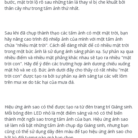
bước, mặt trời lộ rõ sau những tán lá thay vì bị che khuất bởi
thân cây như trong tấm ảnh thứ nhất.
Sau khi đã chụp thành thạo các tấm ảnh có một mặt trời, bạn
hãy nâng cao trình độ nhiếp ảnh của mình với một tấm ảnh
chứa "nhiều mặt trời". Cách dễ dàng nhất để có nhiều mặt trời
trong một bức ảnh là sử dụng ánh sáng phản xạ. Sự phản xạ qua
nhiều điểm và nhiều mặt phẳng khác nhau sẽ tạo ra nhiều "mặt
trời con". Hãy để ý đến các trường hợp ánh dương chiếu xuống
mặt hồ và xe cộ. Bức ảnh dưới đây cho thấy có rất nhiều "mặt
trời con" được tạo ra bởi sự phản xạ ánh sáng tại các vết lõm
trên mui xe do tác hại của mưa đá.
Hiệu ứng ánh sao có thể được tạo ra từ đèn trang trí Giáng sinh.
Mỗi bóng đèn LED nhỏ là một điểm sáng và nó có thể biến
thành một ngôi sao trong tấm ảnh của bạn. Hiệu ứng ánh sao
sẽ làm nổi bật những tấm ảnh chụp dịp Giáng sinh, nhưng bạn
cũng có thể sử dụng dây đèn màu để tạo hiệu ứng ánh sao cho
bất kỳ đối tượng nào mà bạn chọn.