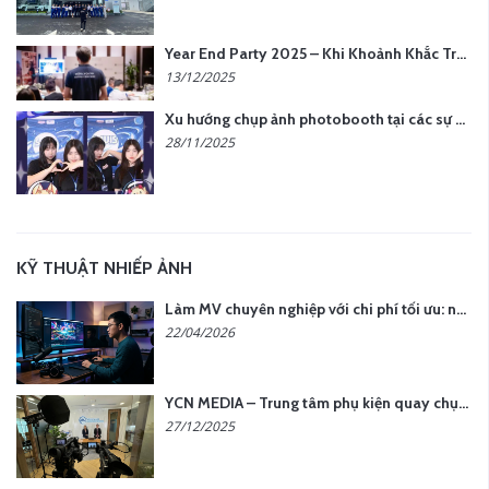
Year End Party 2025 – Khi Khoảnh Khắc Trở Thành Dấu Ấn | Gói Ưu Đãi Tháng 12 Từ YCN Media
13/12/2025
Xu hướng chụp ảnh photobooth tại các sự kiện hiện nay
28/11/2025
KỸ THUẬT NHIẾP ẢNH
Làm MV chuyên nghiệp với chi phí tối ưu: nên chọn quay thực tế hay video AI?
22/04/2026
YCN MEDIA – Trung tâm phụ kiện quay chụp tại Hà Nội
27/12/2025