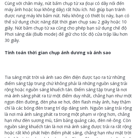
Cùng với chân máy, nút bấm chụp từ xa (loại có dây nối đến
máy ảnh hoặc loại không dây) rất hữu ích. Nó giúp bạn tránh
được rung máy khi bấm nút. Nếu không có thiết bị này, bạn có
thể sử dụng chức năng đặt thời gian chụp sau 2 giây hoặc 10
giây. Nút bấm chụp từ xa cũng cho phép bạn sử dụng chế độ
Phơi sáng dài (Bulb mode) để giữ cho tốc độ cửa trập lâu hơn
30 giây.
Tính toán thời gian chụp ánh dương và ánh sao
Tia sáng mặt trời và ánh sao đèn điện được tạo ra từ những
điểm sáng tập trung chứ không phải là những nguồn sáng trải
rộng hoặc nguồn sáng khuếch tán. Điểm sáng tập trung là nơi
mà ánh sáng phát ra từ một điểm duy nhất, chẳng hạn như một
ngọn đèn đường, đèn pha xe hơi, đèn flash máy ảnh, hay thậm
chí là các bóng đèn trang trí dịp dáng sinh. Nguồn sáng trải rộng
là nơi mà ánh sáng phát ra trong một phạm vi rộng hơn, chẳng
hạn như đèn sương mù, tấm bảng quảng cáo, đèn nê-ông. Còn
nguồn sáng khuếch tán là nơi mà ánh sáng được trải ra rất rộng
hoặc rất khó phát hiện điểm phát sáng, chẳng hạn như mặt trời