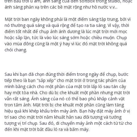
trên bầu trời u ám, ánh sáng của đèn softbox trong studio, hoặc
ánh sáng phản xạ trên các bề mặt rộng như hồ nước v.v...
Mặt trời ban ngày không phải là một điểm sáng tập trung, bởi vì
nó thường quá sáng và quá rộng để tạo ra tia sáng. Vì vậy, thời
điểm tốt nhất để chụp ảnh ánh dương là lúc mặt trời mới mọc
hoặc sắp lặn, tức là vào lúc sáng sớm hoặc chiều muộn. Chụp
vào mùa đông cũng là một ý hay vì lúc đó mặt trời không quá
chói chang.
Sau khi bạn đã chọn đúng thời điểm trong ngày để chụp, bước
tiếp theo là bạn "sắp xếp" cho mặt trời ở trong tác phẩm của
mình bằng cách cho một phần của mặt trời lấp ló sau tán cây
hay một tòa nhà. Cho dù bị che khuất một phần nhưng mặt trời
vẫn rất sáng. Ánh sáng của nó có thể bao phủ khắp cảnh vật
tron tấm ảnh. Mặt trời bị che khuất một phần cũng làm tăng
hiệu quả khi khép khẩu trên máy ảnh. Bạn hãy đặt máy ảnh ở vị
trí sao cho mặt trời nằm khuất hẳn sau đối tượng và tưởng
tượng vị trí chụp. Sau đó, di chuyển máy ảnh một cách từ từ cho
đến khi mặt trời bắt đầu ló ra và bấm máy.