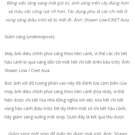
Bằng việc tăng sáng một giá trị, ánh sáng trên cây đúng hơn
và màu sắc cũng rực rỡ hơn. Tác dụng phụ là các chi tiết ở
vùng sáng (bầu trời) sẽ bị mất đi. Ảnh: Shawn Low/CNET Asia.
Giảm sáng (underexpose).
Máy ảnh điều chỉnh phơi sáng theo tiền cảnh, vì thế các chi tiết
hậu cảnh bị quá sáng dẫn tới mất hết chi tiết (trên bầu trời). Ảnh:
Shawn Low / Cnet Asia.
Bức ảnh với độ tương phản cao này đã đánh lừa cảm biến của
máy ảnh điều chỉnh phơi sáng theo tiền cảnh (tòa nhà), vì thế
hiện được chi tiết tòa nhà đồng nghĩa với việc xóa hết chi tiết
vùng hậu cảnh (bầu trời). Để lấy thêm một số chi tiết hậu cảnh,
hãy giảm sáng xuống một stop. Dưới đây là kết quả thu được:
Giảm sáng một stop để hiển thị được mặt trời. Ảnh: Shawn