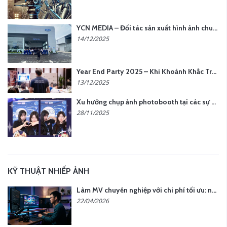
YCN MEDIA – Đối tác sản xuất hình ảnh chuyên nghiệp cho doanh nghiệp tại Hà Nội
14/12/2025
Year End Party 2025 – Khi Khoảnh Khắc Trở Thành Dấu Ấn | Gói Ưu Đãi Tháng 12 Từ YCN Media
13/12/2025
Xu hướng chụp ảnh photobooth tại các sự kiện hiện nay
28/11/2025
KỸ THUẬT NHIẾP ẢNH
Làm MV chuyên nghiệp với chi phí tối ưu: nên chọn quay thực tế hay video AI?
22/04/2026