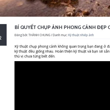
BÍ QUYẾT CHỤP ẢNH PHONG CẢNH ĐẸP 
Đăng bởi: THÀNH CHUNG / Danh mục:
Kỹ thuật nhiếp ảnh
2
Kỹ thuật chụp phong cảnh không quan trọng bạn đang ở đâu
kỹ thuật đều giống nhau. Hoàn thiện kỹ thuật và bạn sẽ sẵ
thú vị chưa từng biết đến.