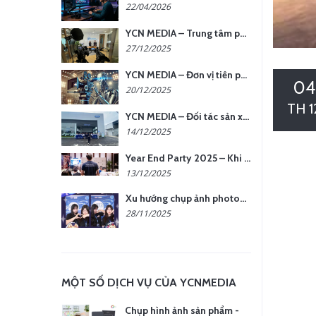
22/04/2026
YCN MEDIA – Trung tâm phụ kiện quay chụp tại Hà Nội
27/12/2025
YCN MEDIA – Đơn vị tiên phong sản xuất hình ảnh & âm thanh bằng AI tại Hà Nội
04
20/12/2025
TH 1
YCN MEDIA – Đối tác sản xuất hình ảnh chuyên nghiệp cho doanh nghiệp tại Hà Nội
14/12/2025
Year End Party 2025 – Khi Khoảnh Khắc Trở Thành Dấu Ấn | Gói Ưu Đãi Tháng 12 Từ YCN Media
13/12/2025
Xu hướng chụp ảnh photobooth tại các sự kiện hiện nay
28/11/2025
MỘT SỐ DỊCH VỤ CỦA YCNMEDIA
Chụp hình ảnh sản phẩm -