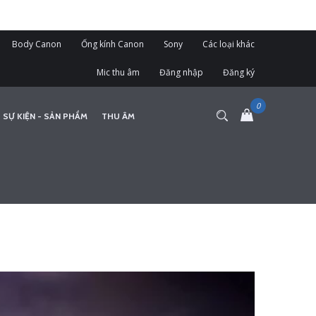
Body Canon
Ống kính Canon
Sony
Các loại khác
Mic thu âm
Đăng nhập
Đăng ký
 SỰ KIỆN - SẢN PHẨM
THU ÂM