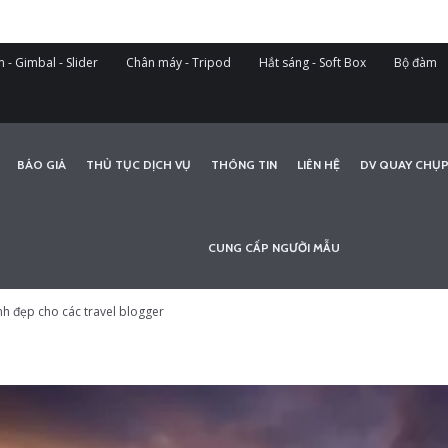
 - Gimbal - Slider
Chân máy - Tripod
Hắt sáng - Soft Box
Bộ đàm
BÁO GIÁ
THỦ TỤC DỊCH VỤ
THÔNG TIN
LIÊN HỆ
DV QUAY CHỤP
CUNG CẤP NGƯỜI MẪU
h đẹp cho các travel blogger