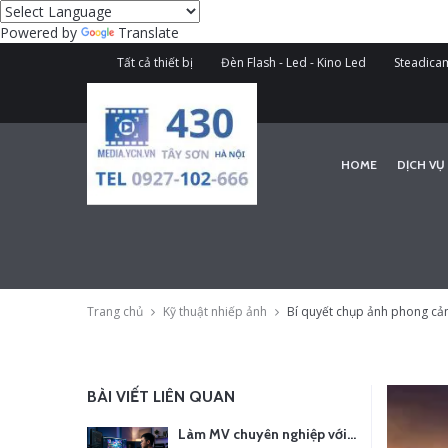
Powered by
Translate
Tất cả thiết bị
Đèn Flash - Led - Kino Led
Steadicam
HOME
DỊCH VỤ
Trang chủ
Kỹ thuật nhiếp ảnh
Bí quyết chụp ảnh phong cản
BÀI VIẾT LIÊN QUAN
Làm MV chuyên nghiệp với chi phí tối ưu: nên chọn quay thực tế hay video AI?