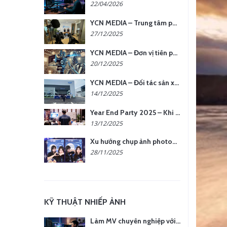
22/04/2026
YCN MEDIA – Trung tâm phụ kiện quay chụp tại Hà Nội
27/12/2025
YCN MEDIA – Đơn vị tiên phong sản xuất hình ảnh & âm thanh bằng AI tại Hà Nội
20/12/2025
YCN MEDIA – Đối tác sản xuất hình ảnh chuyên nghiệp cho doanh nghiệp tại Hà Nội
14/12/2025
Year End Party 2025 – Khi Khoảnh Khắc Trở Thành Dấu Ấn | Gói Ưu Đãi Tháng 12 Từ YCN Media
13/12/2025
Xu hướng chụp ảnh photobooth tại các sự kiện hiện nay
28/11/2025
KỸ THUẬT NHIẾP ẢNH
Làm MV chuyên nghiệp với chi phí tối ưu: nên chọn quay thực tế hay video AI?