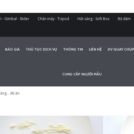
 - Gimbal - Slider
Chân máy - Tripod
Hắt sáng - Soft Box
Bộ đàm
BÁO GIÁ
THỦ TỤC DỊCH VỤ
THÔNG TIN
LIÊN HỆ
DV QUAY CHỤP
CUNG CẤP NGƯỜI MẪU
ằng... đồ ăn