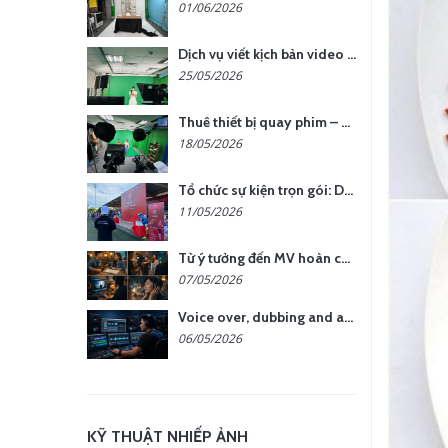
01/06/2026
Dịch vụ viết kịch bản video – Bước quan trọng quyết định thành công nội dung
25/05/2026
Thuê thiết bị quay phim – chụp ảnh: Giải pháp tối ưu chi phí cho doanh nghiệp
18/05/2026
Tổ chức sự kiện trọn gói: Doanh nghiệp được gì khi chọn đơn vị chuyên nghiệp?
11/05/2026
Từ ý tưởng đến MV hoàn chỉnh: giải pháp trọn gói tại YCN Media
07/05/2026
Voice over, dubbing and audio production services in Vietnam for global content
06/05/2026
KỸ THUẬT NHIẾP ẢNH