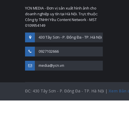
YCN MEDIA - Đơn vị sản xuất hình ảnh cho
doanh nghiệp uy tín tại Hà Nội. Trực thuộc:
Công ty TNHH Yêu Content Network - MST
0109954149
430 Tây Sơn - P. Đống Đa - TP. Hà Nội
0927102666
media@ycn.vn
ĐC: 430 Tây Sơn - P. Đống Đa - TP. Hà Nội |
Xem Bản 