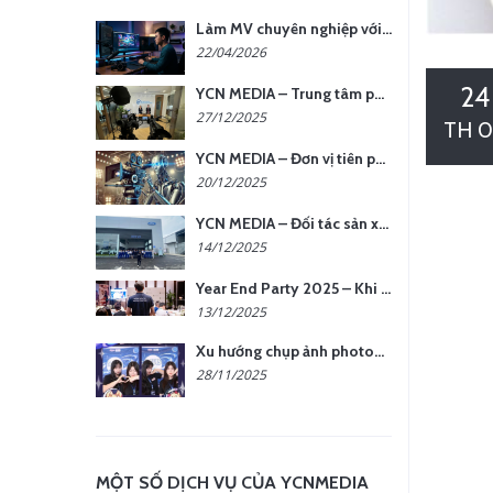
Làm MV chuyên nghiệp với chi phí tối ưu: nên chọn quay thực tế hay video AI?
22/04/2026
24
YCN MEDIA – Trung tâm phụ kiện quay chụp tại Hà Nội
27/12/2025
TH 0
YCN MEDIA – Đơn vị tiên phong sản xuất hình ảnh & âm thanh bằng AI tại Hà Nội
20/12/2025
YCN MEDIA – Đối tác sản xuất hình ảnh chuyên nghiệp cho doanh nghiệp tại Hà Nội
14/12/2025
Year End Party 2025 – Khi Khoảnh Khắc Trở Thành Dấu Ấn | Gói Ưu Đãi Tháng 12 Từ YCN Media
13/12/2025
Xu hướng chụp ảnh photobooth tại các sự kiện hiện nay
28/11/2025
MỘT SỐ DỊCH VỤ CỦA YCNMEDIA