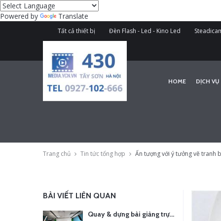
Powered by
Translate
Tất cả thiết bị
Đèn Flash - Led - Kino Led
Steadicam
HOME
DỊCH VỤ
Trang chủ
Tin tức tổng hợp
Ấn tượng với ý tưởng vẽ tranh b
BÀI VIẾT LIÊN QUAN
Quay & dựng bài giảng trực tuyến – Xu hướng đào tạo thời đại số