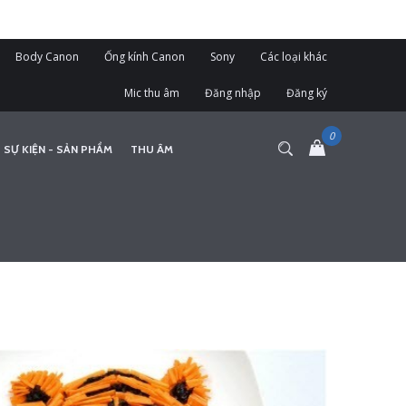
Body Canon
Ống kính Canon
Sony
Các loại khác
Mic thu âm
Đăng nhập
Đăng ký
 SỰ KIỆN - SẢN PHẨM
THU ÂM