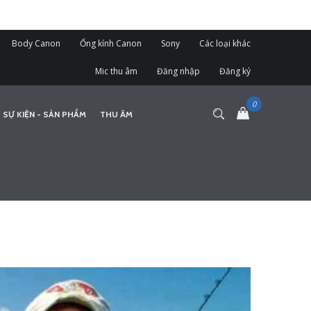
Body Canon
Ống kính Canon
Sony
Các loại khác
Mic thu âm
Đăng nhập
Đăng ký
 SỰ KIỆN - SẢN PHẨM
THU ÂM