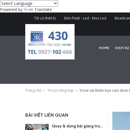
Powered by
Translate
Tất cả thiết bị
Đèn Flash - Led - Kino Led
Steadicam
HOME
DỊCH VỤ
Trang chủ
Tin tức tổng hợp
9 loài vật khiến bạn cam đoan
BÀI VIẾT LIÊN QUAN
Quay & dựng bài giảng trực tuyến – Xu hướng đào tạo thời đại số