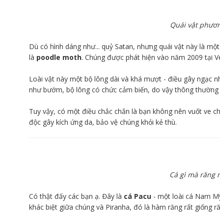
Quái vật phươ
Dù có hình dáng như... quỷ Satan, nhưng quái vật này là một 
là
poodle moth
. Chúng được phát hiện vào năm 2009 tại V
Loài vật này một bộ lông dài và khá mượt - điều gây ngạc n
như bướm, bộ lông có chức cảm biến, do vậy thông thường c
Tuy vậy, có một điều chắc chắn là bạn không nên vuốt ve chún
độc gây kích ứng da, bảo vệ chúng khỏi kẻ thù.
Cá gì mà răng n
Có thật đấy các bạn ạ. Đây là
cá Pacu
- một loài cá Nam Mỹ
khác biệt giữa chúng và Piranha, đó là hàm răng rất giống r