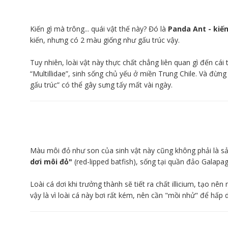
Kiến gì mà trông... quái vật thế này? Đó là
Panda Ant - kiến
kiến, nhưng có 2 màu giống như gấu trúc vậy.
Tuy nhiên, loài vật này thực chất chẳng liên quan gì đến cái
“Multillidae”, sinh sống chủ yếu ở miền Trung Chile. Và đừn
gấu trúc” có thể gây sưng tấy mất vài ngày.
Màu môi đỏ như son của sinh vật này cũng không phải là sả
dơi môi đỏ"
(red-lipped batfish), sống tại quần đảo Galapa
Loài cá dơi khi trưởng thành sẽ tiết ra chất illicium, tạo n
vậy là vì loài cá này bơi rất kém, nên cần "mồi nhử" để hấp 