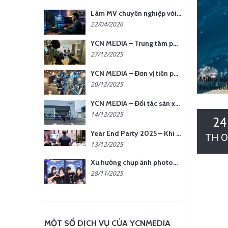
Làm MV chuyên nghiệp với chi phí tối ưu: nên chọn quay thực tế hay video AI?
22/04/2026
YCN MEDIA – Trung tâm phụ kiện quay chụp tại Hà Nội
27/12/2025
YCN MEDIA – Đơn vị tiên phong sản xuất hình ảnh & âm thanh bằng AI tại Hà Nội
20/12/2025
YCN MEDIA – Đối tác sản xuất hình ảnh chuyên nghiệp cho doanh nghiệp tại Hà Nội
14/12/2025
24
Year End Party 2025 – Khi Khoảnh Khắc Trở Thành Dấu Ấn | Gói Ưu Đãi Tháng 12 Từ YCN Media
TH 0
13/12/2025
Xu hướng chụp ảnh photobooth tại các sự kiện hiện nay
28/11/2025
MỘT SỐ DỊCH VỤ CỦA YCNMEDIA