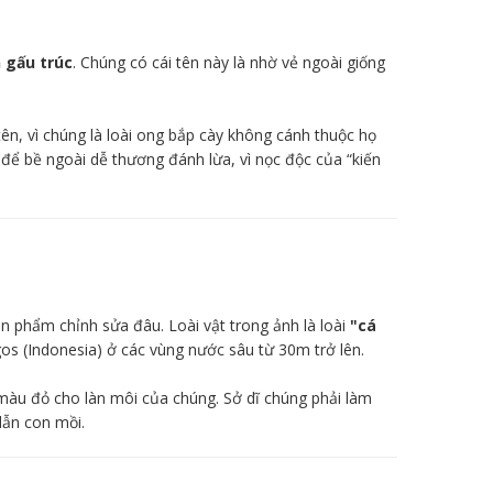
 gấu trúc
. Chúng có cái tên này là nhờ vẻ ngoài giống
 tên, vì chúng là loài ong bắp cày không cánh thuộc họ
g để bề ngoài dễ thương đánh lừa, vì nọc độc của “kiến
n phẩm chỉnh sửa đâu. Loài vật trong ảnh là loài
"cá
gos (Indonesia) ở các vùng nước sâu từ 30m trở lên.
ên màu đỏ cho làn môi của chúng. Sở dĩ chúng phải làm
dẫn con mồi.