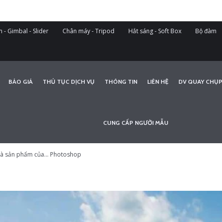
 - Gimbal - Slider
Chân máy - Tripod
Hắt sáng - Soft Box
Bộ đàm
BÁO GIÁ
THỦ TỤC DỊCH VỤ
THÔNG TIN
LIÊN HỆ
DV QUAY CHỤP
CUNG CẤP NGƯỜI MẪU
 là sản phẩm của... Photoshop