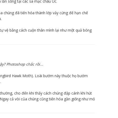
n lằn sống tại các sa mạc châu Úc.
ủa chúng đã tiến hóa thành lớp vảy cứng để hạn chế
.
h tự vệ bằng cách cuộn thân mình lại như một quả bóng
y? Photoshop chắc rồi...
gbird Hawk Moth). Loài bướm này thuộc họ bướm
.
 thường, cho đến khi thấy cách chúng đập cánh khi hút
. Ngay cả vòi của chúng cũng tiến hóa gần giống như mỏ