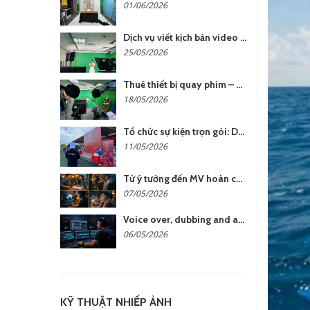
01/06/2026
Dịch vụ viết kịch bản video – Bước quan trọng quyết định thành công nội dung
25/05/2026
Thuê thiết bị quay phim – chụp ảnh: Giải pháp tối ưu chi phí cho doanh nghiệp
18/05/2026
Tổ chức sự kiện trọn gói: Doanh nghiệp được gì khi chọn đơn vị chuyên nghiệp?
11/05/2026
Từ ý tưởng đến MV hoàn chỉnh: giải pháp trọn gói tại YCN Media
07/05/2026
Voice over, dubbing and audio production services in Vietnam for global content
06/05/2026
KỸ THUẬT NHIẾP ẢNH