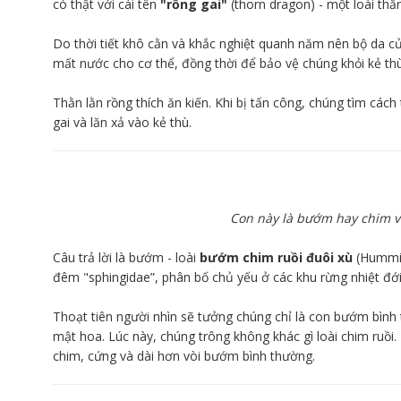
có thật với cái tên
"rồng gai"
(thorn dragon) - một loài thằ
Do thời tiết khô cằn và khắc nghiệt quanh năm nên bộ da c
mất nước cho cơ thể, đồng thời để bảo vệ chúng khỏi kẻ thù
Thằn lằn rồng thích ăn kiến. Khi bị tấn công, chúng tìm các
gai và lăn xả vào kẻ thù.
Con này là bướm hay chim vậ
Câu trả lời là bướm - loài
bướm chim ruồi đuôi xù
(Hummin
đêm "sphingidae”, phân bố chủ yếu ở các khu rừng nhiệt đới
Thoạt tiên người nhìn sẽ tưởng chúng chỉ là con bướm bình
mật hoa. Lúc này, chúng trông không khác gì loài chim ruồi
chim, cứng và dài hơn vòi bướm bình thường.