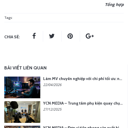
Tổng hợp
Tags:
CHIA SẺ:
BÀI VIẾT LIÊN QUAN
Làm MV chuyên nghiệp với chi phí tối ưu: nên chọn quay thực tế hay video AI?
22/04/2026
YCN MEDIA – Trung tâm phụ kiện quay chụp tại Hà Nội
27/12/2025
YCN MEDIA – Đơn vị tiên phong sản xuất hình ảnh & âm thanh bằng AI tại Hà Nội