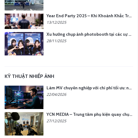
Year End Party 2025 – Khi Khoảnh Khắc Trở Thành Dấu Ấn | Gói Ưu Đãi Tháng 12 Từ YCN Media
13/12/2025
Xu hướng chụp ảnh photobooth tại các sự kiện hiện nay
28/11/2025
KỸ THUẬT NHIẾP ẢNH
Làm MV chuyên nghiệp với chi phí tối ưu: nên chọn quay thực tế hay video AI?
22/04/2026
YCN MEDIA – Trung tâm phụ kiện quay chụp tại Hà Nội
27/12/2025