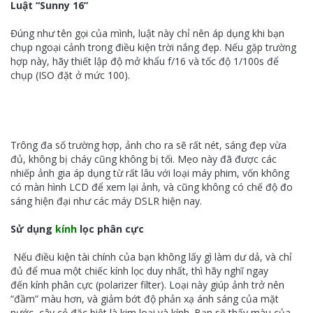
Luật “Sunny 16”
Đúng như tên gọi của mình, luật này chỉ nên áp dụng khi bạn
chụp ngoại cảnh trong điều kiện trời nắng đẹp. Nếu gặp trường
hợp này, hãy thiết lập độ mở khẩu f/16 và tốc độ 1/100s để
chụp (ISO đặt ở mức 100).
Trông đa số trường hợp, ảnh cho ra sẽ rất nét, sáng đẹp vừa
đủ, không bị cháy cũng không bị tối. Mẹo này đã được các
nhiếp ảnh gia áp dụng từ rất lâu với loại máy phim, vốn không
có màn hình LCD để xem lại ảnh, và cũng không có chế độ đo
sáng hiện đại như các máy DSLR hiện nay.
Sử dụng
kính
lọc phân cực
Nếu điều kiện tài chính của bạn không lấy gì làm dư dả, và chỉ
đủ để mua một chiếc kính lọc duy nhất, thì hãy nghĩ ngay
đến
kính phân cực (polarizer filter). Loại này giúp ảnh trở nên
“đầm” màu hơn, và giảm bớt độ phản xạ ánh sáng của mặt
nước, cây cỏ,đặc biệt là kim loại và kính. Bạn sẽ thấy màu của