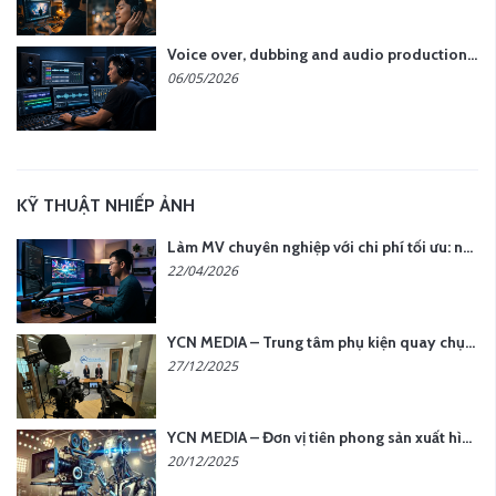
Voice over, dubbing and audio production services in Vietnam for global content
06/05/2026
KỸ THUẬT NHIẾP ẢNH
Làm MV chuyên nghiệp với chi phí tối ưu: nên chọn quay thực tế hay video AI?
22/04/2026
YCN MEDIA – Trung tâm phụ kiện quay chụp tại Hà Nội
27/12/2025
YCN MEDIA – Đơn vị tiên phong sản xuất hình ảnh & âm thanh bằng AI tại Hà Nội
20/12/2025