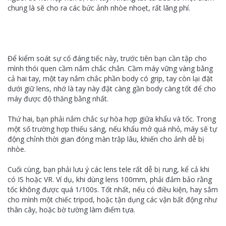
chung là sẽ cho ra các bức ảnh nhòe nhoẹt, rất lãng phí.
Để kiểm soát sự cố đáng tiếc này, trước tiên bạn cần tập cho
mình thói quen cầm nắm chắc chắn. Cầm máy vững vàng bằng
cả hai tay, một tay nắm chắc phần body có grip, tay còn lại đặt
dưới giữ lens, nhớ là tay này đặt càng gần body càng tốt để cho
máy được độ thăng bằng nhất.
Thứ hai, bạn phải nắm chắc sự hòa hợp giữa khẩu và tốc. Trong
một số trường hợp thiếu sáng, nếu khẩu mở quá nhỏ, máy sẽ tự
động chỉnh thời gian đóng màn trập lâu, khiến cho ảnh dễ bị
nhòe.
Cuối cùng, bạn phải lưu ý các lens tele rất dễ bị rung, kể cả khi
có IS hoặc VR. Ví dụ, khi dùng lens 100mm, phải đảm bảo rằng
tốc không được quá 1/100s. Tốt nhất, nếu có điều kiện, hay sắm
cho mình một chiếc tripod, hoặc tận dụng các vận bất động như
thân cây, hoặc bờ tường làm điểm tựa.