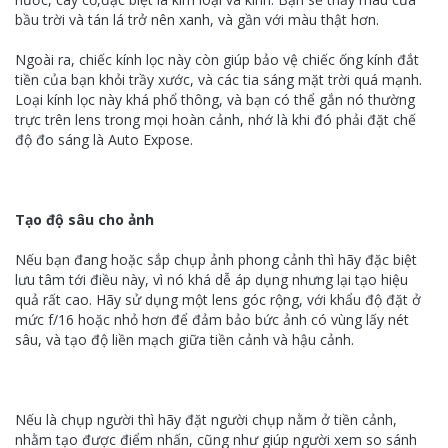
bầu trời và tán lá trở nên xanh, và gần với màu thật hơn.
Ngoài ra, chiếc kính lọc này còn giúp bảo vệ chiếc ống kính đắt
tiền của bạn khỏi trầy xước, và các tia sáng mặt trời quá mạnh.
Loại kính lọc này khá phổ thông, và bạn có thể gắn nó thường
trực trên lens trong mọi hoàn cảnh, nhớ là khi đó phải đặt chế
độ đo sáng là Auto Expose.
Tạo độ sâu cho ảnh
Nếu bạn đang hoặc sắp chụp ảnh phong cảnh thì hãy đặc biệt
lưu tâm tới điều này, vì nó khá dễ áp dụng nhưng lại tạo hiệu
quả rất cao. Hãy sử dụng một lens góc rộng, với khẩu độ đặt ở
mức f/16 hoặc nhỏ hơn để đảm bảo bức ảnh có vùng lấy nét
sâu, và tạo độ liền mạch giữa tiền cảnh và hậu cảnh.
Nếu là chụp người thì hãy đặt người chụp nằm ở tiền cảnh,
nhằm tạo được điểm nhấn, cũng như giúp người xem so sánh