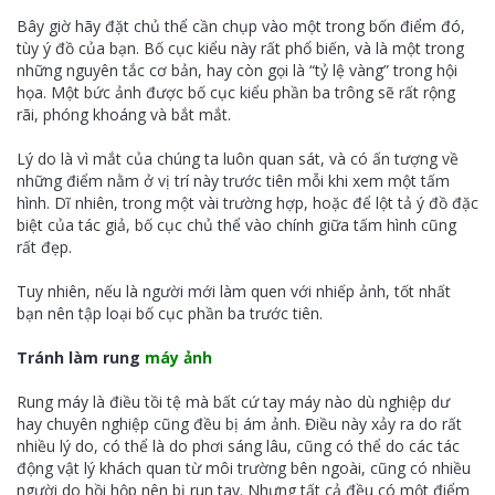
Bây giờ hãy đặt chủ thể cần chụp vào một trong bốn điểm đó,
tùy ý đồ của bạn. Bố cục kiểu này rất phổ biến, và là một trong
những nguyên tắc cơ bản, hay còn gọi là “tỷ lệ vàng” trong hội
họa. Một bức ảnh được bố cục kiểu phần ba trông sẽ rất rộng
rãi, phóng khoáng và bắt mắt.
Lý do là vì mắt của chúng ta luôn quan sát, và có ấn tượng về
những điểm nằm ở vị trí này trước tiên mỗi khi xem một tấm
hình. Dĩ nhiên, trong một vài trường hợp, hoặc để lột tả ý đồ đặc
biệt của tác giả, bố cục chủ thể vào chính giữa tấm hình cũng
rất đẹp.
Tuy nhiên, nếu là người mới làm quen với nhiếp ảnh, tốt nhất
bạn nên tập loại bố cục phần ba trước tiên.
Tránh làm rung
máy ảnh
Rung máy là điều tồi tệ mà bất cứ tay máy nào dù nghiệp dư
hay chuyên nghiệp cũng đều bị ám ảnh. Điều này xảy ra do rất
nhiều lý do, có thể là do phơi sáng lâu, cũng có thể do các tác
động vật lý khách quan từ môi trường bên ngoài, cũng có nhiều
người do hồi hộp nên bị run tay. Nhưng tất cả đều có một điểm