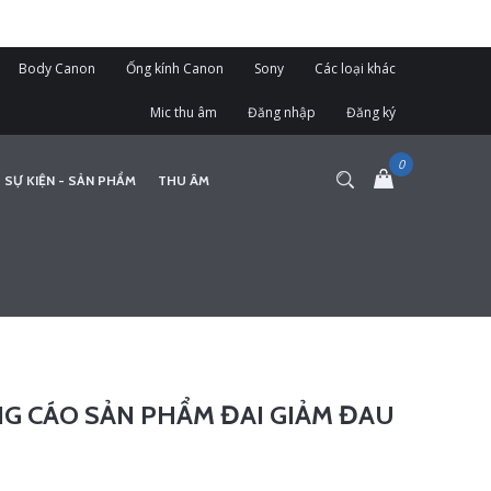
Body Canon
Ống kính Canon
Sony
Các loại khác
Mic thu âm
Đăng nhập
Đăng ký
 SỰ KIỆN - SẢN PHẨM
THU ÂM
G CÁO SẢN PHẨM ĐAI GIẢM ĐAU