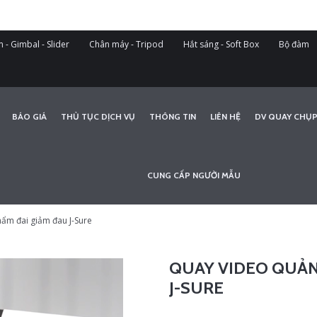
 - Gimbal - Slider
Chân máy - Tripod
Hắt sáng - Soft Box
Bộ đàm
BÁO GIÁ
THỦ TỤC DỊCH VỤ
THÔNG TIN
LIÊN HỆ
DV QUAY CHỤP
CUNG CẤP NGƯỜI MẪU
ẩm đai giảm đau J-Sure
QUAY VIDEO QUẢN
J-SURE