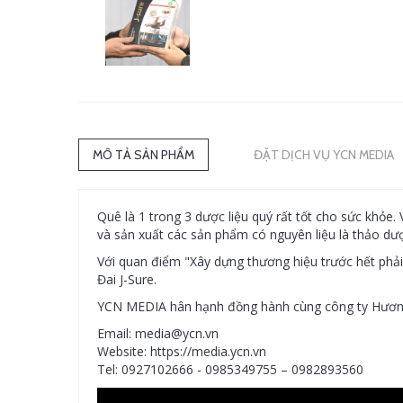
MÔ TẢ SẢN PHẨM
ĐẶT DỊCH VỤ YCN MEDIA
Quê là 1 trong 3 dược liệu quý rất tốt cho sức khỏe
và sản xuất các sản phẩm có nguyên liệu là thảo dư
Với quan điểm "Xây dựng thương hiệu trước hết phả
Đai J-Sure.
YCN MEDIA hân hạnh đồng hành cùng công ty Hương 
Email: media@ycn.vn
Website: https://media.ycn.vn
Tel: 0927102666 - 0985349755 – 0982893560