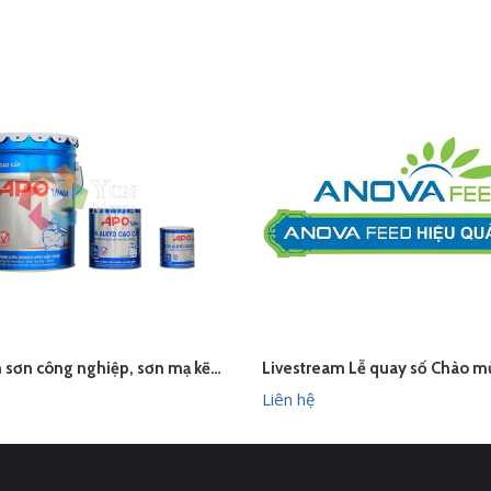
Chụp ảnh sơn công nghiệp, sơn mạ kẽm Apo, HP Paint
ÊN HỆ
LIÊN HỆ
XEM NHANH
XEM N
Liên hệ