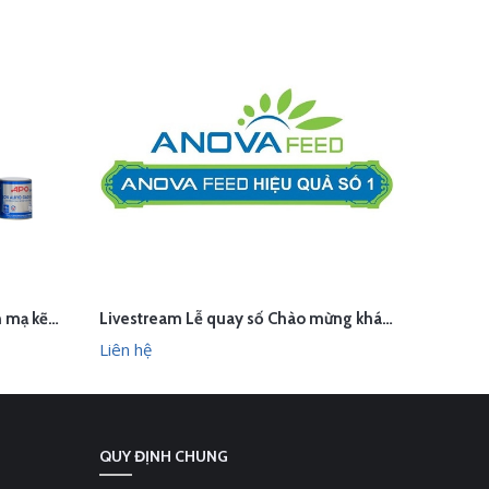
Chụp ảnh sơn công nghiệp, sơn mạ kẽm Apo, HP Paint
Livestream Lễ quay số Chào mừng khánh thành nhà máy Anova Feed - Hưng Yên
LIÊN HỆ
L
HANH
XEM NHANH
Liên hệ
Liên hệ
QUY ĐỊNH CHUNG