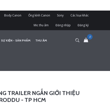
Body Canon
Ống kính Canon
Sony
Các loại khác
Mic thu âm
Đăng nhập
Đăng ký
 SỰ KIỆN - SẢN PHẨM
THU ÂM
G TRAILER NGẮN GIỚI THIỆU
RODDU - TP HCM