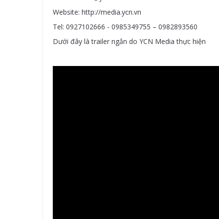
Website: http://media.ycn.vn
Tel: 0927102666 - 0985349755 – 0982893560
Dưới đây là trailer ngắn do YCN Media thực hiện