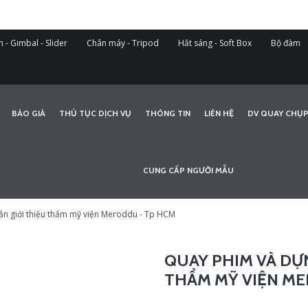
 - Gimbal - Slider
Chân máy - Tripod
Hắt sáng - Soft Box
Bộ đàm
BÁO GIÁ
THỦ TỤC DỊCH VỤ
THÔNG TIN
LIÊN HỆ
DV QUAY CHỤP
CUNG CẤP NGƯỜI MẪU
ắn giới thiệu thẩm mỹ viện Meroddu - Tp HCM
QUAY PHIM VÀ DỰN
THẨM MỸ VIỆN ME