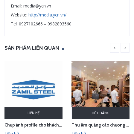
Email: media@ycn.vn
Website:
http://media.ycn.vn/
Tel: 0927102666 – 0982893560
SẢN PHẨM LIÊN QUAN
LIÊN HỆ
HẾT HÀNG
Chụp ảnh profile cho khách hàng Zamil Steel
Thu âm quảng cáo chương trình khuyến mại cho Thế giới đồ da
Liên hệ
Liên hệ