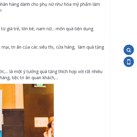
ẩm nhãn hàng dành cho phụ nữ như hóa mỹ phẩm làm
n
từ già trẻ, lớn bé, nam nữ... món quà tiện dụng
mại, tri ân của các siêu thị, cửa hàng, làm quà tặng
ớc,... là một ý tưởng quà tặng thích hợp với rất nhiều
àng, tiệc tri ân quan khách,...