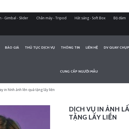
 - Gimbal - Slider
Chân máy - Tripod
Hắt sáng - Soft Box
Bộ đàm
BÁO GIÁ
THỦ TỤC DỊCH VỤ
THÔNG TIN
LIÊN HỆ
DV QUAY CHỤP
CUNG CẤP NGƯỜI MẪU
ay in hình ảnh lên quà tặng lấy liền
DỊCH VỤ IN ẢNH L
TẶNG LẤY LIỀN