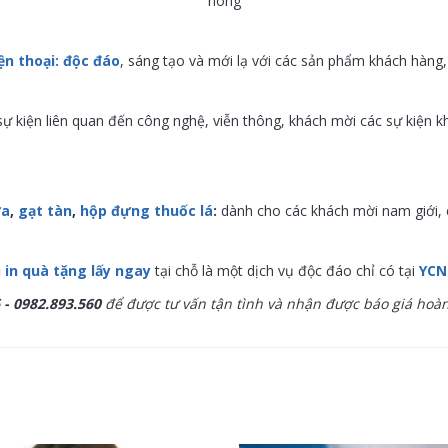
nóng
iện thoại: độc đáo
, sáng tạo và mới lạ với các sản phẩm khách hàn
sự kiện liên quan đến công nghệ, viễn thông, khách mời các sự kiện kh
ửa
,
gạt tàn
,
hộp đựng thuốc lá
:
dành cho các khách mời nam giới, 
ụ in quà tặng lấy ngay
tại chỗ là một dịch vụ độc đáo chỉ có tại
YCN
 -
0982.893.560
để được tư vấn tận tình và nhận được báo giá hoà