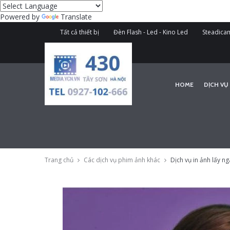
Powered by
Translate
Tất cả thiết bị
Đèn Flash - Led - Kino Led
Steadicam
HOME
DỊCH VỤ
Trang chủ
Các dịch vụ phim ảnh khác
Dịch vụ in ảnh lấy ng