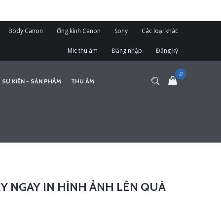
Body Canon
Ống kính Canon
Sony
Các loại khác
Mic thu âm
Đăng nhập
Đăng ký
 SỰ KIỆN - SẢN PHẨM
THU ÂM
ẤY NGAY IN HÌNH ẢNH LÊN QUÀ