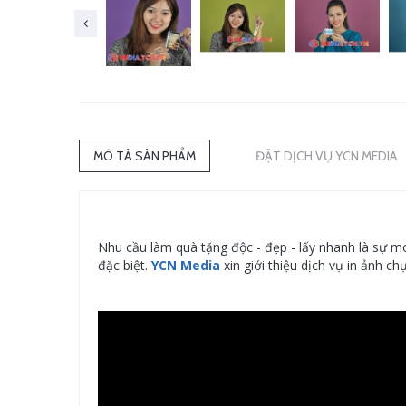
MÔ TẢ SẢN PHẨM
ĐẶT DỊCH VỤ YCN MEDIA
Nhu cầu làm quà tặng độc - đẹp - lấy nhanh là sự m
đặc biệt.
YCN Media
xin giới thiệu dịch vụ in ảnh c