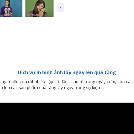
Dịch vụ in hình ảnh lấy ngay lên quà tặng
ong muốn của rất nhiều cặp cô dâu - chú rể trong ngày cưới, của các 
hụp lên các sản phẩm quà tặng lấy ngay trong sự kiện.