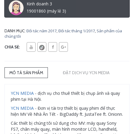
Kinh doanh 3
19001860 (máy lẻ 3)
Đối tác năm 2017
,
Đối tác tháng 1/2017
,
Sản phẩm của
DANH MỤC:
chúng tôi
CHIA SẺ:
MÔ TẢ SẢN PHẨM
ĐẶT DỊCH VỤ YCN MEDIA
​YCN MEDIA
- dịch vụ cho thuê thiết bị chụp ảnh và quay
phim tại Hà Nội.
YCN MEDIA
- Đơn vị tài trợ thiết bị quay phim để thực
hiện MV Về Nhà Ăn Tết - BigDaddy ft. JustaTee ft. Onionn.
Các thiết bị chúng tôi sử dụng cho MV: máy quay Sony
FS7, chân máy quay, màn hình monitor LCD, handheld,