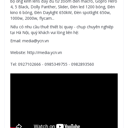
bộ ống kính lens đầy đủ từ zoom đến macro, Gopro Hero
4, 5 Black, Dolly Panther, Slider, Đèn led 1200 bóng, Đèn
kino 6 bóng, Đèn Daylight 650kW, Đèn spotlight 650w,
1000w, 2000w, flycam...
Nếu có nhu cầu thuê thiết bị quay - chụp chuyên nghiệp
tại Hà Nội, quý khách vui lòng liên hệ:
Email: media@ycn.vn
Website: http://media.ycn.vn
Tel: 0927102666 - 0985349755 - 0982893560