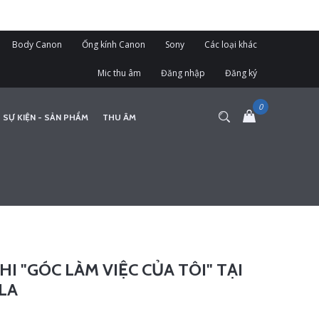
Body Canon
Ống kính Canon
Sony
Các loại khác
Mic thu âm
Đăng nhập
Đăng ký
 SỰ KIỆN - SẢN PHẨM
THU ÂM
I "GÓC LÀM VIỆC CỦA TÔI" TẠI
LA