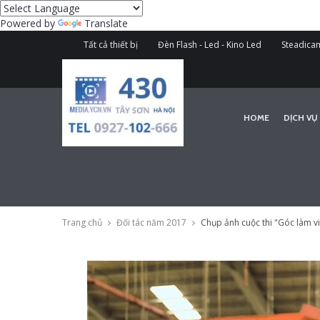
Powered by
Translate
Tất cả thiết bị
Đèn Flash - Led - Kino Led
Steadicam
HOME
DỊCH VỤ
Trang chủ
Đối tác năm 2017
Chụp ảnh cuộc thi "Góc làm v