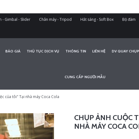
 - Gimbal - Slider
Chân máy - Tripod
Hắt sáng - Soft Box
Bộ đàm
BÁO GIÁ
THỦ TỤC DỊCH VỤ
THÔNG TIN
LIÊN HỆ
DV QUAY CHỤP
CUNG CẤP NGƯỜI MẪU
iệc của tôi" Tại nhà máy Coca Cola
CHỤP ẢNH CUỘC TH
NHÀ MÁY COCA CO