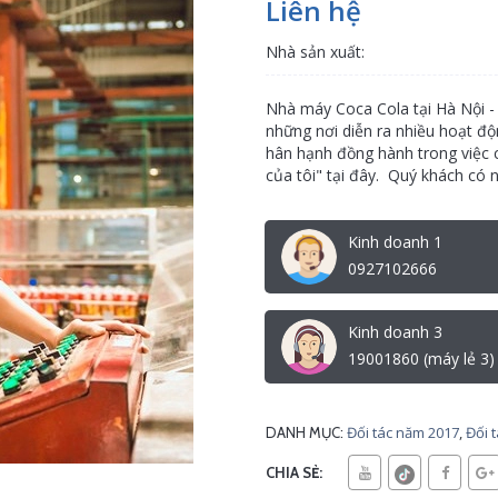
Liên hệ
Nhà sản xuất:
Nhà máy Coca Cola tại Hà Nội - 
những nơi diễn ra nhiều hoạt 
hân hạnh đồng hành trong việc 
của tôi" tại đây. Quý khách có n
Kinh doanh 1
0927102666
Kinh doanh 3
19001860 (máy lẻ 3)
Đối tác năm 2017
,
Đối 
DANH MỤC:
CHIA SẺ: