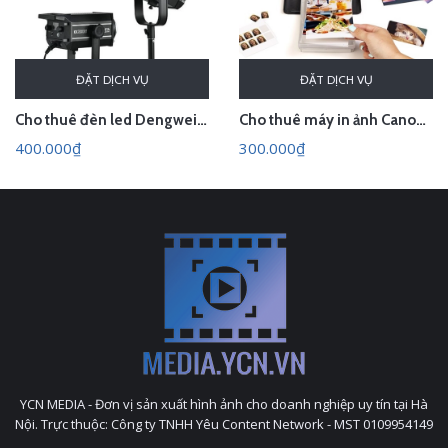
ĐẶT DỊCH VỤ
ĐẶT DỊCH VỤ
Cho thuê đèn led Dengwei KK300Bi kèm softbox
Cho thuê máy in ảnh Canon SELPHY CP1500
400.000₫
300.000₫
YCN MEDIA - Đơn vị sản xuất hình ảnh cho doanh nghiệp uy tín tại Hà
Nội. Trực thuộc: Công ty TNHH Yêu Content Network - MST 0109954149