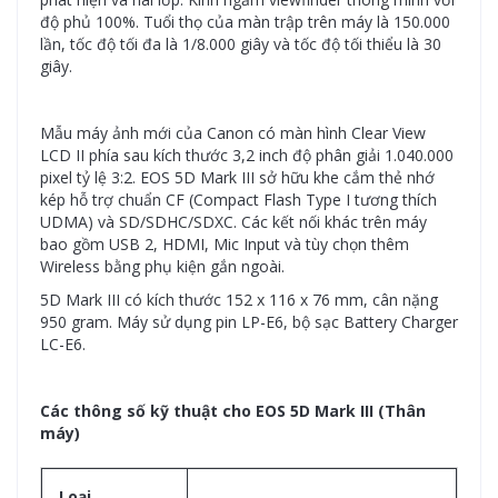
độ phủ 100%. Tuổi thọ của màn trập trên máy là 150.000
lần, tốc độ tối đa là 1/8.000 giây và tốc độ tối thiểu là 30
giây.
Mẫu máy ảnh mới của Canon có màn hình Clear View
LCD II phía sau kích thước 3,2 inch độ phân giải 1.040.000
pixel tỷ lệ 3:2. EOS 5D Mark III sở hữu khe cắm thẻ nhớ
kép hỗ trợ chuẩn CF (Compact Flash Type I tương thích
UDMA) và SD/SDHC/SDXC. Các kết nối khác trên máy
bao gồm USB 2, HDMI, Mic Input và tùy chọn thêm
Wireless bằng phụ kiện gắn ngoài.
5D Mark III có kích thước 152 x 116 x 76 mm, cân nặng
950 gram. Máy sử dụng pin LP-E6, bộ sạc Battery Charger
LC-E6.
Các thông số kỹ thuật cho EOS 5D Mark III (Thân
máy)
Loại