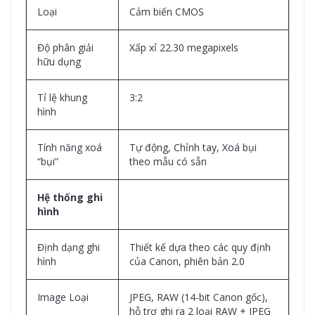
Loại
Cảm biến CMOS
Độ phân giải
Xấp xỉ 22.30 megapixels
hữu dụng
Tỉ lệ khung
3:2
hình
Tính năng xoá
Tự động, Chỉnh tay, Xoá bụi
“bụi”
theo mẫu có sẵn
Hệ thống ghi
hình
Định dạng ghi
Thiết kế dựa theo các quy định
hình
của Canon, phiên bản 2.0
Image Loại
JPEG, RAW (14-bit Canon gốc),
hỗ trợ ghi ra 2 loại RAW + JPEG