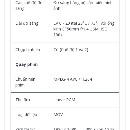
Các chế độ đo
Đo sáng bằng bộ cảm biến hình
sáng
ảnh
Dải đo sáng
EV 0 - 20 (tại 23°C / 73°F với ống
kính EF50mm f/1.4 USM, ISO
100)
Chụp hình êm
Có (Chế độ 1 và 2)
Quay phim
Chuẩn nén
MPEG-4 AVC / H.264
phim
Thu âm
Linear PCM
Loại dữ liệu
MOV
Kích thước
1920 x 1080
30p / 25p / 24p