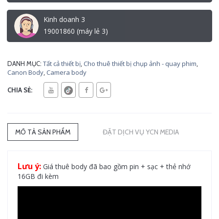
Kinh doanh 3
19001860 (máy lẻ 3)
Tất cả thiết bị
,
Cho thuê thiết bị chụp ảnh - quay phim
,
DANH MỤC:
Canon Body
,
Camera body
CHIA SẺ:
MÔ TẢ SẢN PHẨM
ĐẶT DỊCH VỤ YCN MEDIA
Lưu ý:
Giá thuê body đã bao gồm pin + sạc + thẻ nhớ
16GB đi kèm