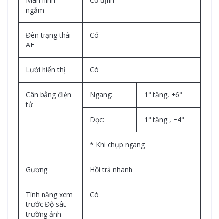
Màn hình
Cố định
ngắm
Đèn trạng thái
Có
AF
Lưới hiển thị
Có
Cân bằng điện
Ngang:
1° tăng, ±6°
tử
Dọc:
1° tăng , ±4°
* Khi chụp ngang
Gương
Hồi trả nhanh
Tính năng xem
Có
trước Độ sâu
trường ảnh