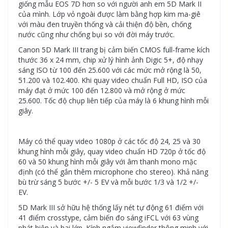
giống mẫu EOS 7D hơn so với người anh em 5D Mark II
của mình. Lớp vỏ ngoài được làm bằng hợp kim ma-giê
với màu đen truyền thống và cải thiện độ bền, chống
nước cũng như chống bụi so với đời máy trước.
Canon 5D Mark III trang bị cảm biến CMOS full-frame kích
thước 36 x 24 mm, chip xử lý hình ảnh Digic 5+, độ nhạy
sáng ISO từ 100 đến 25.600 với các mức mở rộng là 50,
51.200 và 102.400. Khi quay video chuẩn Full HD, ISO của
máy đạt ở mức 100 đến 12.800 và mở rộng ở mức
25.600. Tốc độ chụp liên tiếp của máy là 6 khung hình mỗi
giây.
Máy có thể quay video 1080p ở các tốc độ 24, 25 và 30
khung hình mỗi giây, quay video chuẩn HD 720p ở tốc độ
60 và 50 khung hình mỗi giây với âm thanh mono mặc
định (có thể gắn thêm microphone cho stereo). Khả năng
bù trừ sáng 5 bước +/- 5 EV và mỗi bước 1/3 và 1/2 +/-
EV.
5D Mark III sở hữu hệ thống lấy nét tự động 61 điểm với
41 điểm crosstype, cảm biến đo sáng iFCL với 63 vùng
phát hiện và hai lớp. Kính ngắm viewfinder thông minh với