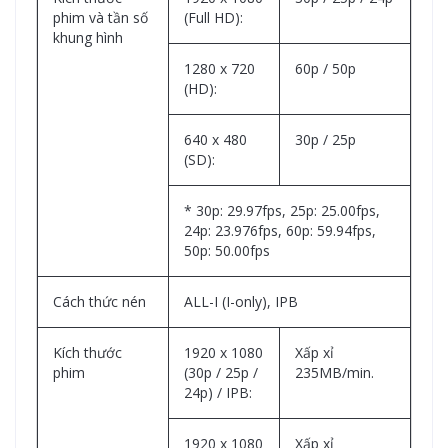
phim và tần số
(Full HD):
khung hình
1280 x 720
60p / 50p
(HD):
640 x 480
30p / 25p
(SD):
* 30p: 29.97fps, 25p: 25.00fps,
24p: 23.976fps, 60p: 59.94fps,
50p: 50.00fps
Cách thức nén
ALL-I (I-only), IPB
Kích thước
1920 x 1080
Xấp xỉ
phim
(30p / 25p /
235MB/min.
24p) / IPB:
1920 x 1080
Xấp xỉ