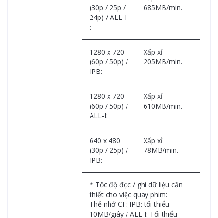
(30p / 25p /
685MB/min.
24p) / ALL-I
:
1280 x 720
Xấp xỉ
(60p / 50p) /
205MB/min.
IPB:
1280 x 720
Xấp xỉ
(60p / 50p) /
610MB/min.
ALL-I:
640 x 480
Xấp xỉ
(30p / 25p) /
78MB/min.
IPB:
* Tốc độ đọc / ghi dữ liệu cần
thiết cho việc quay phim:
Thẻ nhớ CF: IPB: tối thiểu
10MB/giây / ALL-I: Tối thiểu