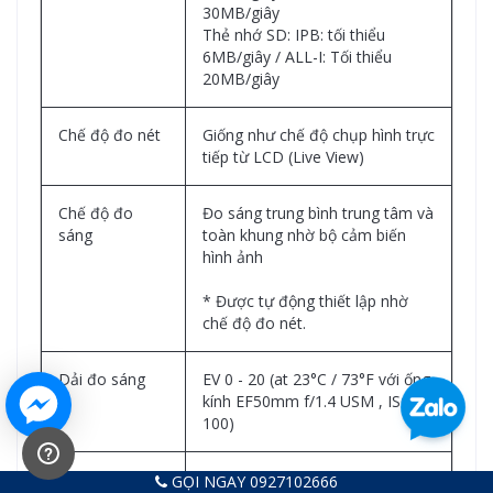
30MB/giây
Thẻ nhớ SD: IPB: tối thiểu
6MB/giây / ALL-I: Tối thiểu
20MB/giây
Chế độ đo nét
Giống như chế độ chụp hình trực
tiếp từ LCD (Live View)
Chế độ đo
Đo sáng trung bình trung tâm và
sáng
toàn khung nhờ bộ cảm biến
hình ảnh
* Được tự động thiết lập nhờ
chế độ đo nét.
Dải đo sáng
EV 0 - 20 (at 23°C / 73°F với ống
kính EF50mm f/1.4 USM , ISO
100)
Điều chỉnh đo
1. Tự động
GỌI NGAY 0927102666