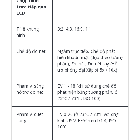
Chụp hình
trực tiếp qua
LCD
Tỉ lệ khung
3:2, 4:3, 16:9, 1:1
hình
Chế độ đo nét
Ngắm trực tiếp, Chế độ phát
hiện khuôn mặt (dựa theo tương
phản), Đo nét, Đo nét tay (Hỗ
trợ phóng đại Xấp xỉ 5x / 10x)
Phạm vi sáng
EV 1 - 18 (khi sử dụng chế độ
hỗ trợ đo nét
phát hiện bằng tương phản, ở
23°C / 73°F, ISO 100)
Phạm vi quét
EV 0-20 (ở 23°C / 73°F với ống
sáng
kính USM EF50mm f/1.4, ISO
100)