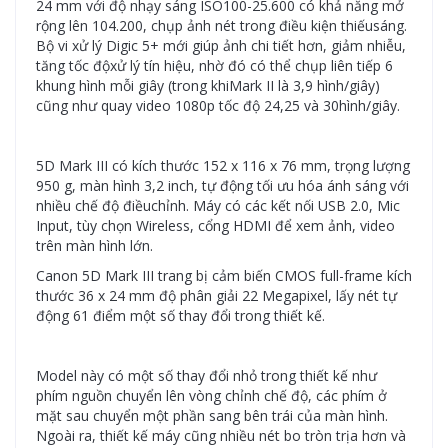
24 mm với độ nhạy sáng ISO100-25.600 có khả năng mở
rộng lên 104.200, chụp ảnh nét trong điều kiện thiếusáng.
Bộ vi xử lý Digic 5+ mới giúp ảnh chi tiết hơn, giảm nhiễu,
tăng tốc độxử lý tín hiệu, nhờ đó có thể chụp liên tiếp 6
khung hình mỗi giây (trong khiMark II là 3,9 hình/giây)
cũng như quay video 1080p tốc độ 24,25 và 30hình/giây.
5D Mark III có kích thước 152 x 116 x 76 mm, trọng lượng
950 g, màn hình 3,2 inch, tự động tối ưu hóa ánh sáng với
nhiều chế độ điềuchỉnh. Máy có các kết nối USB 2.0, Mic
Input, tùy chọn Wireless, cổng HDMI để xem ảnh, video
trên màn hình lớn.
Canon 5D Mark III trang bị cảm biến CMOS full-frame kích
thước 36 x 24 mm độ phân giải 22 Megapixel, lấy nét tự
động 61 điểm một số thay đổi trong thiết kế.
Model này có một số thay đổi nhỏ trong thiết kế như
phím nguồn chuyển lên vòng chỉnh chế độ, các phím ở
mặt sau chuyển một phần sang bên trái của màn hình.
Ngoài ra, thiết kế máy cũng nhiều nét bo tròn trịa hơn và