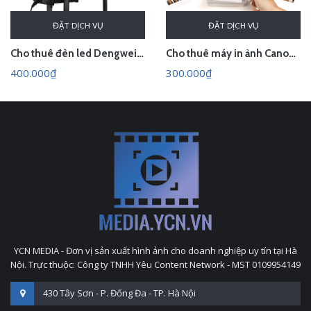
ĐẶT DỊCH VỤ
ĐẶT DỊCH VỤ
Cho thuê đèn led Dengwei KK300Bi kèm softbox
Cho thuê máy in ảnh Canon SELPHY CP1500
400.000₫
300.000₫
YCN MEDIA - Đơn vị sản xuất hình ảnh cho doanh nghiệp uy tín tại Hà
Nội. Trực thuộc: Công ty TNHH Yêu Content Network - MST 0109954149
430 Tây Sơn - P. Đống Đa - TP. Hà Nội