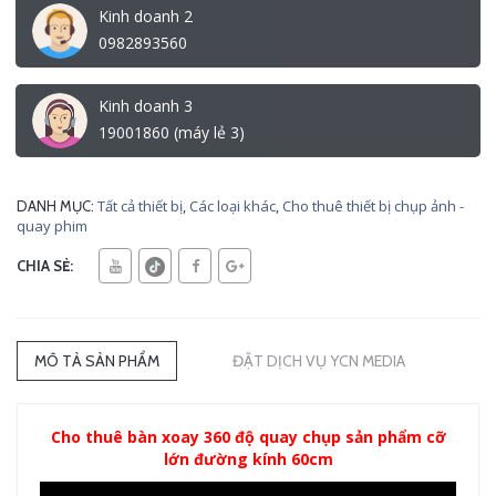
Kinh doanh 2
0982893560
Kinh doanh 3
19001860 (máy lẻ 3)
Tất cả thiết bị
,
Các loại khác
,
Cho thuê thiết bị chụp ảnh -
DANH MỤC:
quay phim
CHIA SẺ:
MÔ TẢ SẢN PHẨM
ĐẶT DỊCH VỤ YCN MEDIA
Cho thuê bàn xoay 360 độ quay chụp sản phẩm cỡ
lớn đường kính 60cm